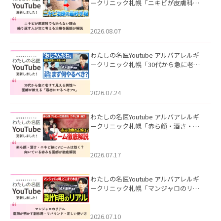
ークリニック札幌「ニキビが皮膚科で
も治らない理由｜繰り返す人が次に考
える治療を医師が解説」を公開いたし
ました。
2026.08.07
わたしの名医Youtube アルバアレルギ
ークリニック札幌「30代から急に老け
て見える男性へ｜医師が教える「最初
にやるべき3つ」」を公開いたしまし
た。
2026.07.24
わたしの名医Youtube アルバアレルギ
ークリニック札幌「赤ら顔・酒さ・ニ
キビ跡にVビームは効く？向いている赤
みを医師が徹底解説」を公開いたしま
した。
2026.07.17
わたしの名医Youtube アルバアレルギ
ークリニック札幌「マンジャロのリア
ル｜医師が明かす副作用・リバウン
ド・正しい使い方」を公開いたしまし
た。
2026.07.10