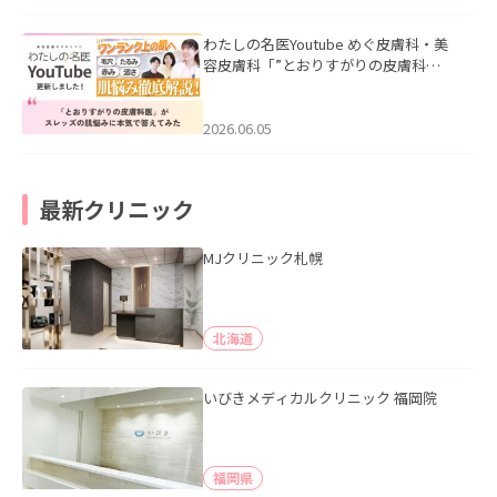
わたしの名医Youtube めぐ皮膚科・美
容皮膚科「”とおりすがりの皮膚科
医”がスレッズの肌悩みに本気で答えて
みた」を公開いたしました。
2026.06.05
最新クリニック
MJクリニック札幌
北海道
いびきメディカルクリニック 福岡院
福岡県