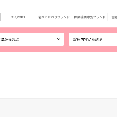
医人VOICE
名医こだわりブランド
医療機関専売ブランド
話
府県から選ぶ
診療内容から選ぶ