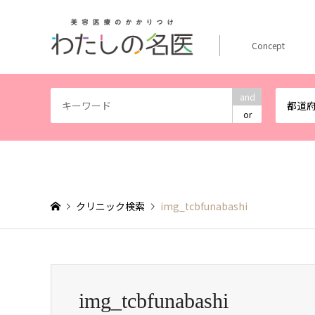
Concept
and
都道
or
クリニック検索
img_tcbfunabashi
img_tcbfunabashi