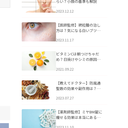
らい？小顔の基準も解説
2023.12.12
【医師監修】稗粒腫の治し
方は？気になる白いブツブ
ツの原因と自宅でできるケ
2023.11.17
アについて
ビタミンCは朝つけちゃだ
め？日焼けやシミの原因に
なるってホント？
2021.09.22
【教えてドクター】防風通
聖散の効果や副作用は？長
期服用は危険なの？
2023.07.27
【薬剤師監修】ミヤBM錠に
痩せる効果は本当にある
の？
2023.11.10