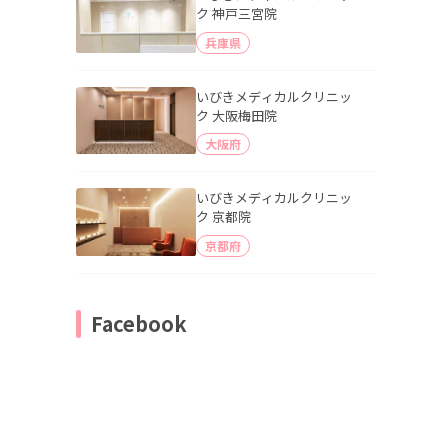
ク 神戸三宮院
兵庫県
いびきメディカルクリニッ
ク 大阪梅田院
大阪府
いびきメディカルクリニッ
ク 京都院
京都府
Facebook