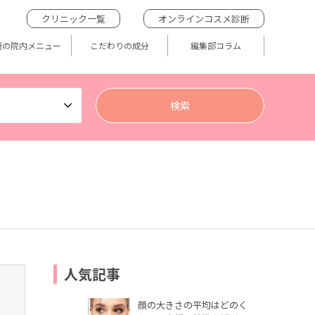
クリニック一覧
オンラインコスメ診断
題の院内メニュー
こだわりの成分
編集部コラム
人気記事
顔の大きさの平均はどのく