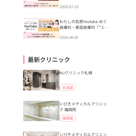
幌「マンジャロのリアル｜
2026.07.10
医師が明かす副作用・リバ
ウンド・正しい使い方」を
公開いたしました。
わたしの名医Youtube めぐ
皮膚科・美容皮膚科「”とお
りすがりの皮膚科医”がスレ
2026.06.05
ッズの肌悩みに本気で答え
てみた」を公開いたしまし
た。
最新クリニック
MJクリニック札幌
北海道
いびきメディカルクリニッ
ク 福岡院
福岡県
いびきメディカルクリニッ