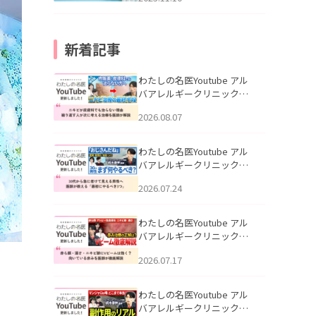
新着記事
わたしの名医Youtube アル
バアレルギークリニック札
幌「ニキビが皮膚科でも治
2026.08.07
らない理由｜繰り返す人が
次に考える治療を医師が解
説」を公開いたしました。
わたしの名医Youtube アル
バアレルギークリニック札
幌「30代から急に老けて見
2026.07.24
える男性へ｜医師が教える
「最初にやるべき3つ」」を
公開いたしました。
わたしの名医Youtube アル
バアレルギークリニック札
幌「赤ら顔・酒さ・ニキビ
2026.07.17
跡にVビームは効く？向いて
いる赤みを医師が徹底解
説」を公開いたしました。
わたしの名医Youtube アル
バアレルギークリニック札