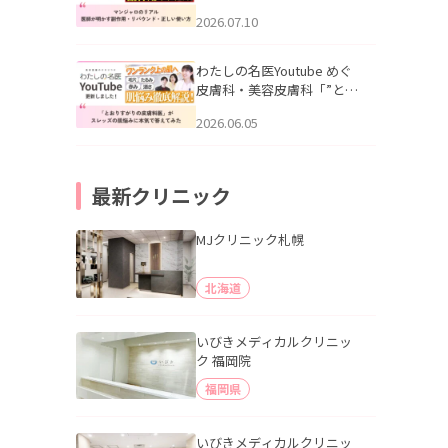
幌「マンジャロのリアル｜
2026.07.10
医師が明かす副作用・リバ
ウンド・正しい使い方」を
公開いたしました。
わたしの名医Youtube めぐ
皮膚科・美容皮膚科「”とお
りすがりの皮膚科医”がスレ
2026.06.05
ッズの肌悩みに本気で答え
てみた」を公開いたしまし
た。
最新クリニック
MJクリニック札幌
北海道
いびきメディカルクリニッ
ク 福岡院
福岡県
いびきメディカルクリニッ