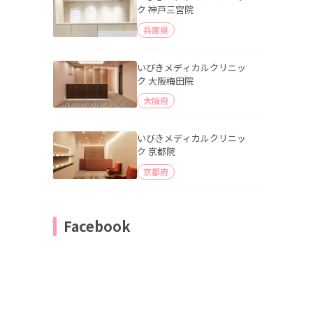
ク 神戸三宮院
兵庫県
いびきメディカルクリニッ
ク 大阪梅田院
大阪府
いびきメディカルクリニッ
ク 京都院
京都府
Facebook