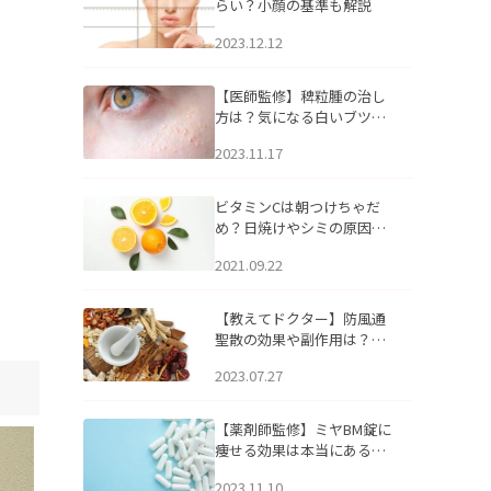
らい？小顔の基準も解説
2023.12.12
【医師監修】稗粒腫の治し
方は？気になる白いブツブ
ツの原因と自宅でできるケ
2023.11.17
アについて
ビタミンCは朝つけちゃだ
め？日焼けやシミの原因に
なるってホント？
2021.09.22
【教えてドクター】防風通
聖散の効果や副作用は？長
期服用は危険なの？
2023.07.27
【薬剤師監修】ミヤBM錠に
痩せる効果は本当にある
の？
2023.11.10