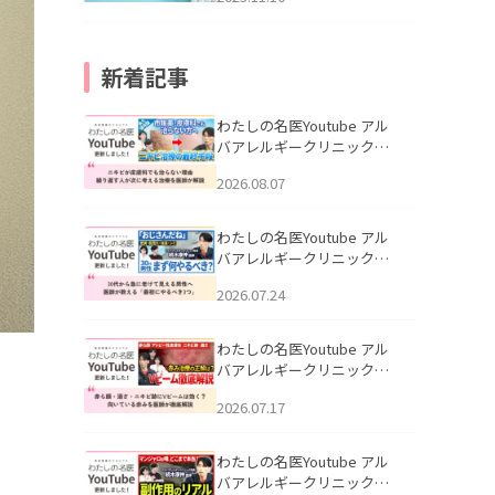
新着記事
わたしの名医Youtube アル
バアレルギークリニック札
幌「ニキビが皮膚科でも治
2026.08.07
らない理由｜繰り返す人が
次に考える治療を医師が解
説」を公開いたしました。
わたしの名医Youtube アル
バアレルギークリニック札
幌「30代から急に老けて見
2026.07.24
える男性へ｜医師が教える
「最初にやるべき3つ」」を
公開いたしました。
わたしの名医Youtube アル
バアレルギークリニック札
幌「赤ら顔・酒さ・ニキビ
2026.07.17
跡にVビームは効く？向いて
いる赤みを医師が徹底解
説」を公開いたしました。
わたしの名医Youtube アル
バアレルギークリニック札