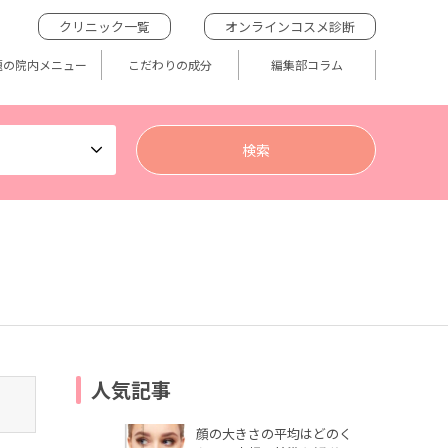
クリニック一覧
オンラインコスメ診断
題の院内メニュー
こだわりの成分
編集部コラム
人気記事
顔の大きさの平均はどのく