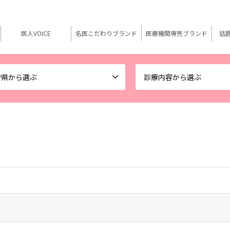
医人VOICE
名医こだわりブランド
医療機関専売ブランド
話
府県から選ぶ
診療内容から選ぶ