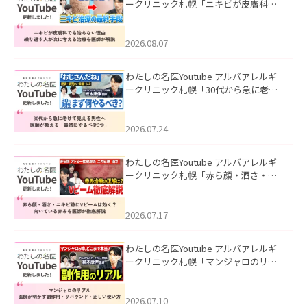
ークリニック札幌「ニキビが皮膚科で
も治らない理由｜繰り返す人が次に考
える治療を医師が解説」を公開いたし
ました。
2026.08.07
わたしの名医Youtube アルバアレルギ
ークリニック札幌「30代から急に老け
て見える男性へ｜医師が教える「最初
にやるべき3つ」」を公開いたしまし
た。
2026.07.24
わたしの名医Youtube アルバアレルギ
ークリニック札幌「赤ら顔・酒さ・ニ
キビ跡にVビームは効く？向いている赤
みを医師が徹底解説」を公開いたしま
した。
2026.07.17
わたしの名医Youtube アルバアレルギ
ークリニック札幌「マンジャロのリア
ル｜医師が明かす副作用・リバウン
ド・正しい使い方」を公開いたしまし
た。
2026.07.10