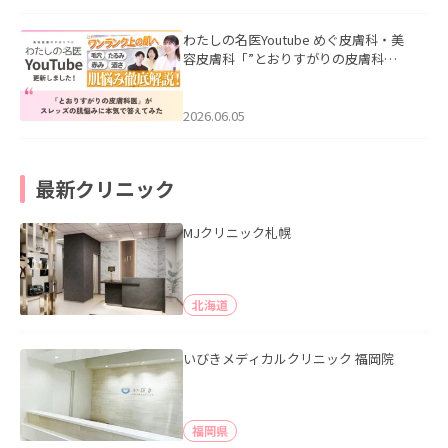
わたしの名医Youtube めぐ皮膚科・美
容皮膚科「”とおりすがりの皮膚科
医”がスレッズの肌悩みに本気で答えて
みた」を公開いたしました。
2026.06.05
最新クリニック
MJクリニック札幌
北海道
いびきメディカルクリニック 福岡院
福岡県