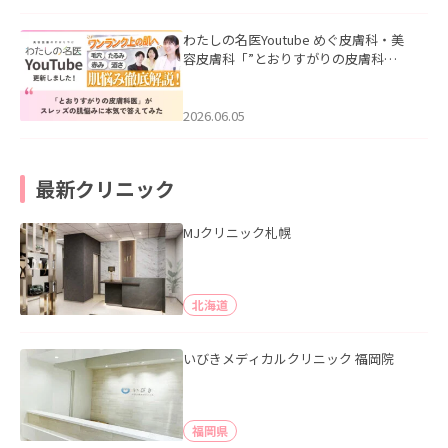
わたしの名医Youtube めぐ皮膚科・美
容皮膚科「”とおりすがりの皮膚科
医”がスレッズの肌悩みに本気で答えて
みた」を公開いたしました。
2026.06.05
最新クリニック
MJクリニック札幌
北海道
いびきメディカルクリニック 福岡院
福岡県