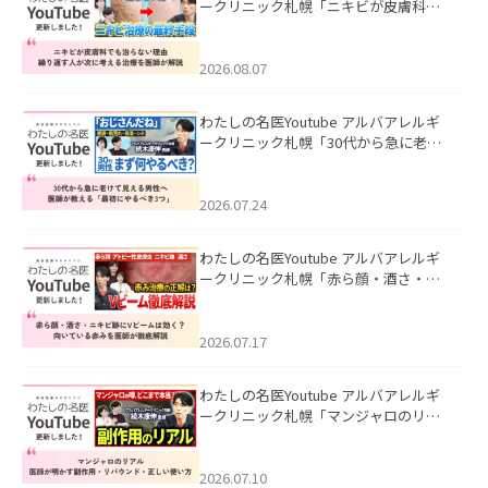
ークリニック札幌「ニキビが皮膚科で
も治らない理由｜繰り返す人が次に考
える治療を医師が解説」を公開いたし
ました。
2026.08.07
わたしの名医Youtube アルバアレルギ
ークリニック札幌「30代から急に老け
て見える男性へ｜医師が教える「最初
にやるべき3つ」」を公開いたしまし
た。
2026.07.24
わたしの名医Youtube アルバアレルギ
ークリニック札幌「赤ら顔・酒さ・ニ
キビ跡にVビームは効く？向いている赤
みを医師が徹底解説」を公開いたしま
した。
2026.07.17
わたしの名医Youtube アルバアレルギ
ークリニック札幌「マンジャロのリア
ル｜医師が明かす副作用・リバウン
ド・正しい使い方」を公開いたしまし
た。
2026.07.10