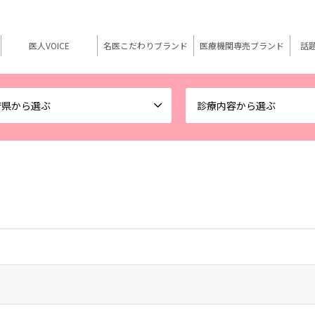
医人VOICE
名医こだわりブランド
医療機関専売ブランド
話
府県から選ぶ
診療内容から選ぶ