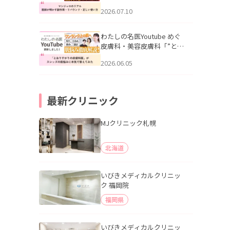
幌「マンジャロのリアル｜
2026.07.10
医師が明かす副作用・リバ
ウンド・正しい使い方」を
公開いたしました。
わたしの名医Youtube めぐ
皮膚科・美容皮膚科「”とお
りすがりの皮膚科医”がスレ
2026.06.05
ッズの肌悩みに本気で答え
てみた」を公開いたしまし
た。
最新クリニック
MJクリニック札幌
北海道
いびきメディカルクリニッ
ク 福岡院
福岡県
いびきメディカルクリニッ