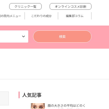
クリニック一覧
オンラインコスメ診断
題の院内メニュー
こだわりの成分
編集部コラム
人気記事
顔の大きさの平均はどのく