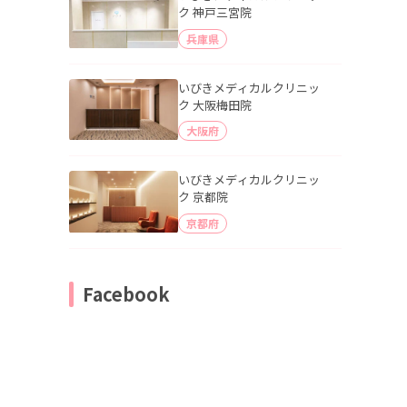
ク 神戸三宮院
兵庫県
いびきメディカルクリニッ
ク 大阪梅田院
大阪府
いびきメディカルクリニッ
ク 京都院
京都府
Facebook