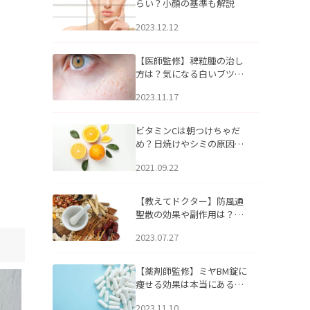
らい？小顔の基準も解説
2023.12.12
【医師監修】稗粒腫の治し
方は？気になる白いブツブ
ツの原因と自宅でできるケ
2023.11.17
アについて
ビタミンCは朝つけちゃだ
め？日焼けやシミの原因に
なるってホント？
2021.09.22
【教えてドクター】防風通
聖散の効果や副作用は？長
期服用は危険なの？
2023.07.27
【薬剤師監修】ミヤBM錠に
痩せる効果は本当にある
の？
2023.11.10