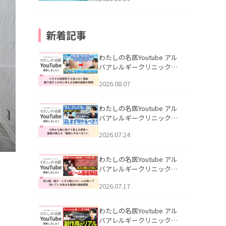
新着記事
わたしの名医Youtube アル
バアレルギークリニック札
幌「ニキビが皮膚科でも治
2026.08.07
らない理由｜繰り返す人が
次に考える治療を医師が解
説」を公開いたしました。
わたしの名医Youtube アル
バアレルギークリニック札
幌「30代から急に老けて見
2026.07.24
える男性へ｜医師が教える
「最初にやるべき3つ」」を
公開いたしました。
わたしの名医Youtube アル
バアレルギークリニック札
幌「赤ら顔・酒さ・ニキビ
2026.07.17
跡にVビームは効く？向いて
いる赤みを医師が徹底解
説」を公開いたしました。
わたしの名医Youtube アル
バアレルギークリニック札