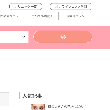
クリニック一覧
オンラインコスメ診断
題の院内メニュー
こだわりの成分
編集部コラム
人気記事
顔の大きさの平均はどのく