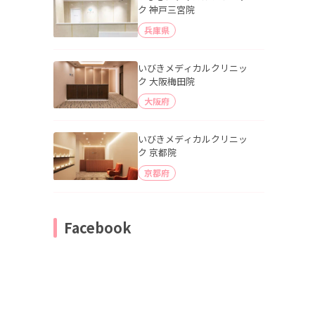
ク 神戸三宮院
兵庫県
いびきメディカルクリニッ
ク 大阪梅田院
大阪府
いびきメディカルクリニッ
ク 京都院
京都府
Facebook