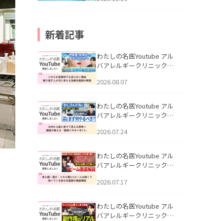
新着記事
わたしの名医Youtube アル
バアレルギークリニック札
幌「ニキビが皮膚科でも治
2026.08.07
らない理由｜繰り返す人が
次に考える治療を医師が解
説」を公開いたしました。
わたしの名医Youtube アル
バアレルギークリニック札
幌「30代から急に老けて見
2026.07.24
える男性へ｜医師が教える
「最初にやるべき3つ」」を
公開いたしました。
わたしの名医Youtube アル
バアレルギークリニック札
幌「赤ら顔・酒さ・ニキビ
2026.07.17
跡にVビームは効く？向いて
いる赤みを医師が徹底解
説」を公開いたしました。
わたしの名医Youtube アル
バアレルギークリニック札