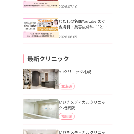
幌「マンジャロのリアル｜
2026.07.10
医師が明かす副作用・リバ
ウンド・正しい使い方」を
公開いたしました。
わたしの名医Youtube めぐ
皮膚科・美容皮膚科「”とお
りすがりの皮膚科医”がスレ
2026.06.05
ッズの肌悩みに本気で答え
てみた」を公開いたしまし
た。
最新クリニック
MJクリニック札幌
北海道
いびきメディカルクリニッ
ク 福岡院
福岡県
いびきメディカルクリニッ