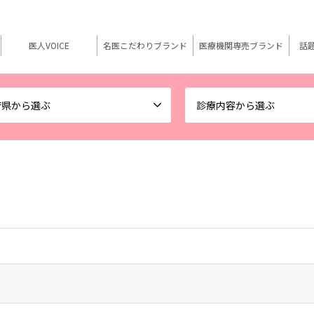
医人VOICE
名医こだわりブランド
医療機関専売ブランド
話
府県から選ぶ
診療内容から選ぶ