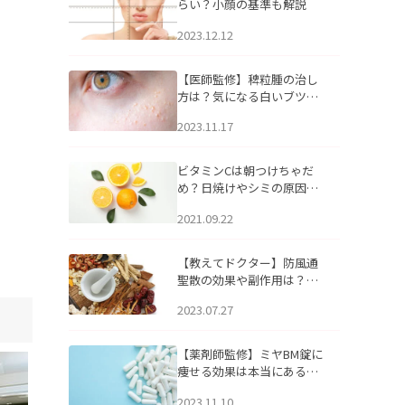
らい？小顔の基準も解説
2023.12.12
【医師監修】稗粒腫の治し
方は？気になる白いブツブ
ツの原因と自宅でできるケ
2023.11.17
アについて
ビタミンCは朝つけちゃだ
め？日焼けやシミの原因に
なるってホント？
2021.09.22
【教えてドクター】防風通
聖散の効果や副作用は？長
期服用は危険なの？
2023.07.27
【薬剤師監修】ミヤBM錠に
痩せる効果は本当にある
の？
2023.11.10