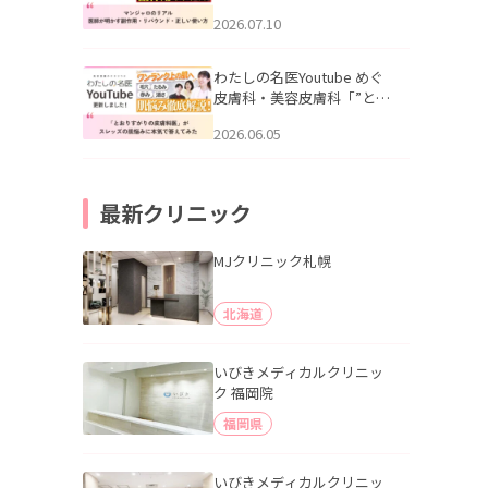
幌「マンジャロのリアル｜
2026.07.10
医師が明かす副作用・リバ
ウンド・正しい使い方」を
公開いたしました。
わたしの名医Youtube めぐ
皮膚科・美容皮膚科「”とお
りすがりの皮膚科医”がスレ
2026.06.05
ッズの肌悩みに本気で答え
てみた」を公開いたしまし
た。
最新クリニック
MJクリニック札幌
北海道
いびきメディカルクリニッ
ク 福岡院
福岡県
いびきメディカルクリニッ