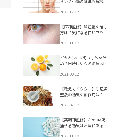
らい？小顔の基準も解説
2023.12.12
【医師監修】稗粒腫の治し
方は？気になる白いブツブ
ツの原因と自宅でできるケ
2023.11.17
アについて
ビタミンCは朝つけちゃだ
め？日焼けやシミの原因に
なるってホント？
2021.09.22
【教えてドクター】防風通
聖散の効果や副作用は？長
期服用は危険なの？
2023.07.27
【薬剤師監修】ミヤBM錠に
痩せる効果は本当にある
の？
2023.11.10