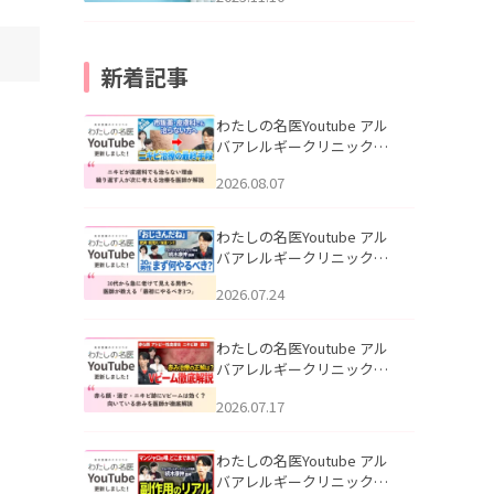
新着記事
わたしの名医Youtube アル
バアレルギークリニック札
幌「ニキビが皮膚科でも治
2026.08.07
らない理由｜繰り返す人が
次に考える治療を医師が解
説」を公開いたしました。
わたしの名医Youtube アル
バアレルギークリニック札
幌「30代から急に老けて見
2026.07.24
える男性へ｜医師が教える
「最初にやるべき3つ」」を
公開いたしました。
わたしの名医Youtube アル
バアレルギークリニック札
幌「赤ら顔・酒さ・ニキビ
2026.07.17
跡にVビームは効く？向いて
いる赤みを医師が徹底解
説」を公開いたしました。
わたしの名医Youtube アル
バアレルギークリニック札