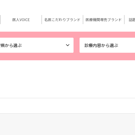
医人VOICE
名医こだわりブランド
医療機関専売ブランド
話
府県から選ぶ
診療内容から選ぶ