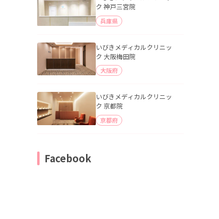
ク 神戸三宮院
兵庫県
いびきメディカルクリニッ
ク 大阪梅田院
大阪府
いびきメディカルクリニッ
ク 京都院
京都府
Facebook