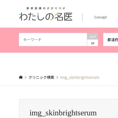
Concept
and
都道
or
クリニック検索
img_skinbrightserum
img_skinbrightserum