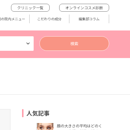
クリニック一覧
オンラインコスメ診断
題の院内メニュー
こだわりの成分
編集部コラム
人気記事
顔の大きさの平均はどのく