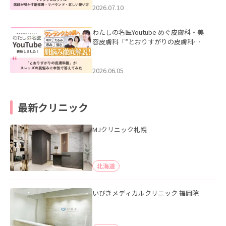
た。
2026.07.10
わたしの名医Youtube めぐ皮膚科・美
容皮膚科「”とおりすがりの皮膚科
医”がスレッズの肌悩みに本気で答えて
みた」を公開いたしました。
2026.06.05
最新クリニック
MJクリニック札幌
北海道
いびきメディカルクリニック 福岡院