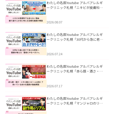
わたしの名医Youtube アルバアレルギ
ークリニック札幌「ニキビが皮膚科で
も治らない理由｜繰り返す人が次に考
える治療を医師が解説」を公開いたし
ました。
2026.08.07
わたしの名医Youtube アルバアレルギ
ークリニック札幌「30代から急に老け
て見える男性へ｜医師が教える「最初
にやるべき3つ」」を公開いたしまし
た。
2026.07.24
わたしの名医Youtube アルバアレルギ
ークリニック札幌「赤ら顔・酒さ・ニ
キビ跡にVビームは効く？向いている赤
みを医師が徹底解説」を公開いたしま
した。
2026.07.17
わたしの名医Youtube アルバアレルギ
ークリニック札幌「マンジャロのリア
ル｜医師が明かす副作用・リバウン
ド・正しい使い方」を公開いたしまし