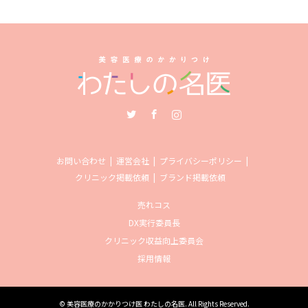
Twitter
Facebook
Instagram
お問い合わせ
運営会社
プライバシーポリシー
クリニック掲載依頼
ブランド掲載依頼
売れコス
DX実行委員長
クリニック収益向上委員会
採用情報
©
美容医療のかかりつけ医 わたしの名医
. All Rights Reserved.