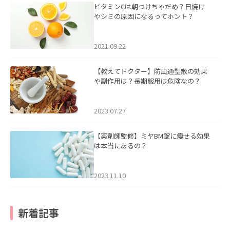
ビタミンCは朝つけちゃだめ？日焼け
やシミの原因になるってホント？
2021.09.22
【教えてドクター】防風通聖散の効果
や副作用は？長期服用は危険なの？
2023.07.27
【薬剤師監修】ミヤBM錠に痩せる効果
は本当にあるの？
2023.11.10
新着記事