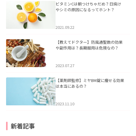
ビタミンCは朝つけちゃだめ？日焼け
やシミの原因になるってホント？
2021.09.22
【教えてドクター】防風通聖散の効果
や副作用は？長期服用は危険なの？
2023.07.27
【薬剤師監修】ミヤBM錠に痩せる効果
は本当にあるの？
2023.11.10
新着記事