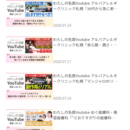
わたしの名医Youtube アルバアレルギ
ークリニック札幌「30代から急に老け
て見える男性へ｜医師が教える「最初
にやるべき3つ」」を公開いたしまし
た。
2026.07.24
わたしの名医Youtube アルバアレルギ
ークリニック札幌「赤ら顔・酒さ・ニ
キビ跡にVビームは効く？向いている赤
みを医師が徹底解説」を公開いたしま
した。
2026.07.17
わたしの名医Youtube アルバアレルギ
ークリニック札幌「マンジャロのリア
ル｜医師が明かす副作用・リバウン
ド・正しい使い方」を公開いたしまし
た。
2026.07.10
わたしの名医Youtube めぐ皮膚科・美
容皮膚科「”とおりすがりの皮膚科
医”がスレッズの肌悩みに本気で答えて
みた」を公開いたしました。