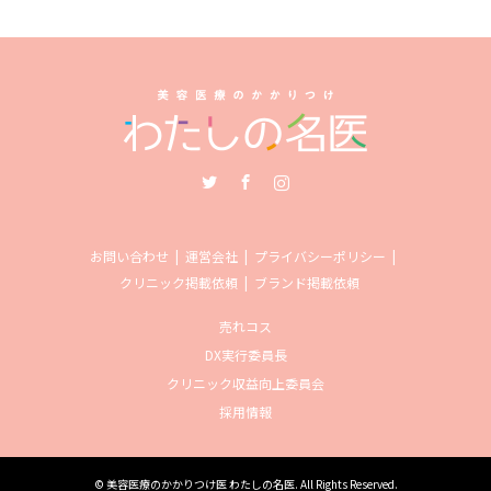
Twitter
Facebook
Instagram
お問い合わせ
運営会社
プライバシーポリシー
クリニック掲載依頼
ブランド掲載依頼
売れコス
DX実行委員長
クリニック収益向上委員会
採用情報
©
美容医療のかかりつけ医 わたしの名医
. All Rights Reserved.