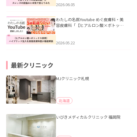
2026.06.05
わたしの名医Youtube めぐ皮膚科・美
容皮膚科「【ヒアルロン酸×ボトック
ス併用】ハイブリッド注入を美容皮膚
科医が徹底解説」を公開いたしまし
た。
2026.05.22
最新クリニック
MJクリニック札幌
北海道
いびきメディカルクリニック 福岡院