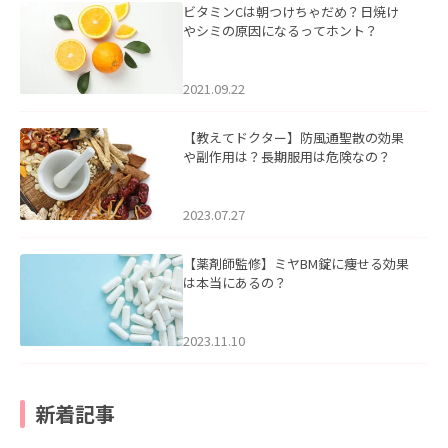
ビタミンCは朝つけちゃだめ？日焼け
やシミの原因になるってホント？
2021.09.22
【教えてドクター】防風通聖散の効果
や副作用は？長期服用は危険なの？
2023.07.27
【薬剤師監修】ミヤBM錠に痩せる効果
は本当にあるの？
2023.11.10
新着記事