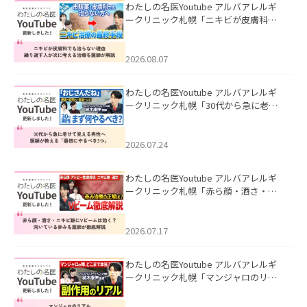
わたしの名医Youtube アルバアレルギ
ークリニック札幌「ニキビが皮膚科で
も治らない理由｜繰り返す人が次に考
える治療を医師が解説」を公開いたし
ました。
2026.08.07
わたしの名医Youtube アルバアレルギ
ークリニック札幌「30代から急に老け
て見える男性へ｜医師が教える「最初
にやるべき3つ」」を公開いたしまし
た。
2026.07.24
わたしの名医Youtube アルバアレルギ
ークリニック札幌「赤ら顔・酒さ・ニ
キビ跡にVビームは効く？向いている赤
みを医師が徹底解説」を公開いたしま
した。
2026.07.17
わたしの名医Youtube アルバアレルギ
ークリニック札幌「マンジャロのリア
ル｜医師が明かす副作用・リバウン
ド・正しい使い方」を公開いたしまし