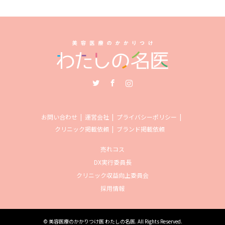
Twitter
Facebook
Instagram
お問い合わせ
運営会社
プライバシーポリシー
クリニック掲載依頼
ブランド掲載依頼
売れコス
DX実行委員長
クリニック収益向上委員会
採用情報
©
美容医療のかかりつけ医 わたしの名医
. All Rights Reserved.