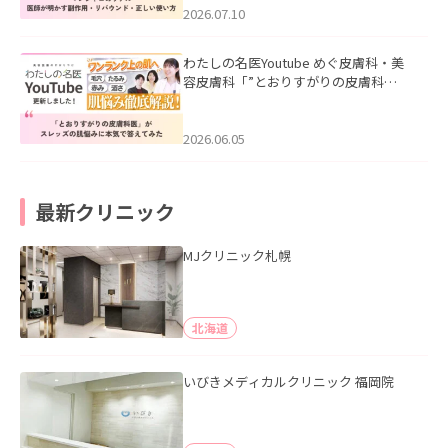
た。
2026.07.10
わたしの名医Youtube めぐ皮膚科・美
容皮膚科「”とおりすがりの皮膚科
医”がスレッズの肌悩みに本気で答えて
みた」を公開いたしました。
2026.06.05
最新クリニック
MJクリニック札幌
北海道
いびきメディカルクリニック 福岡院