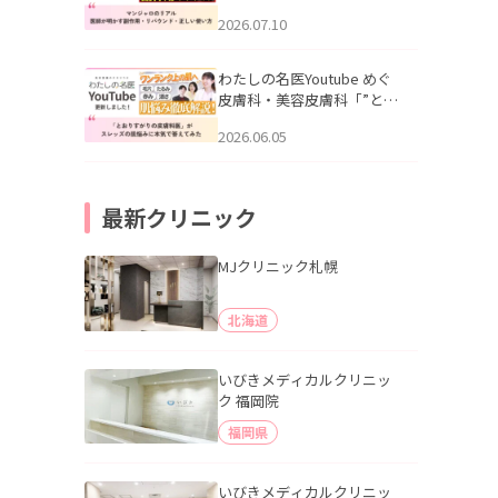
幌「マンジャロのリアル｜
2026.07.10
医師が明かす副作用・リバ
ウンド・正しい使い方」を
公開いたしました。
わたしの名医Youtube めぐ
皮膚科・美容皮膚科「”とお
りすがりの皮膚科医”がスレ
2026.06.05
ッズの肌悩みに本気で答え
てみた」を公開いたしまし
た。
最新クリニック
MJクリニック札幌
北海道
いびきメディカルクリニッ
ク 福岡院
福岡県
いびきメディカルクリニッ