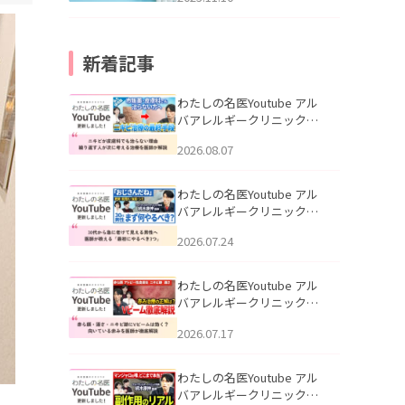
新着記事
わたしの名医Youtube アル
バアレルギークリニック札
幌「ニキビが皮膚科でも治
2026.08.07
らない理由｜繰り返す人が
次に考える治療を医師が解
説」を公開いたしました。
わたしの名医Youtube アル
バアレルギークリニック札
幌「30代から急に老けて見
2026.07.24
える男性へ｜医師が教える
「最初にやるべき3つ」」を
公開いたしました。
わたしの名医Youtube アル
バアレルギークリニック札
幌「赤ら顔・酒さ・ニキビ
2026.07.17
跡にVビームは効く？向いて
いる赤みを医師が徹底解
説」を公開いたしました。
わたしの名医Youtube アル
バアレルギークリニック札