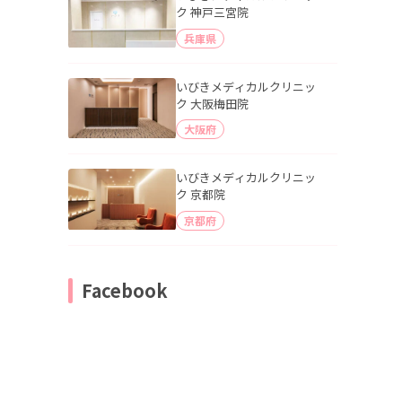
ク 神戸三宮院
兵庫県
いびきメディカルクリニッ
ク 大阪梅田院
大阪府
いびきメディカルクリニッ
ク 京都院
京都府
Facebook