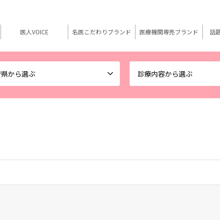
医人VOICE
名医こだわりブランド
医療機関専売ブランド
話
府県から選ぶ
診療内容から選ぶ