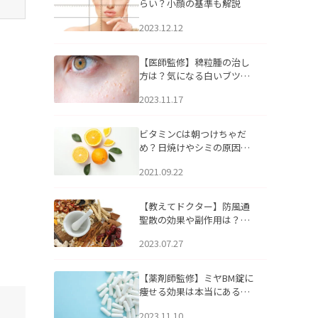
らい？小顔の基準も解説
2023.12.12
【医師監修】稗粒腫の治し
方は？気になる白いブツブ
ツの原因と自宅でできるケ
2023.11.17
アについて
ビタミンCは朝つけちゃだ
め？日焼けやシミの原因に
なるってホント？
2021.09.22
【教えてドクター】防風通
聖散の効果や副作用は？長
期服用は危険なの？
2023.07.27
【薬剤師監修】ミヤBM錠に
痩せる効果は本当にある
の？
2023.11.10