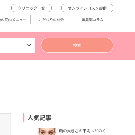
クリニック一覧
オンラインコスメ診断
題の院内メニュー
こだわりの成分
編集部コラム
人気記事
顔の大きさの平均はどのく