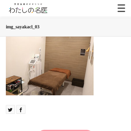
img_sayakacl_03