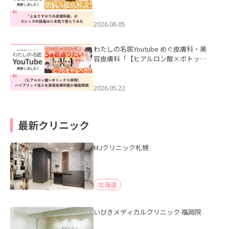
医”がスレッズの肌悩みに本気で答えて
みた」を公開いたしました。
2026.06.05
わたしの名医Youtube めぐ皮膚科・美
容皮膚科「【ヒアルロン酸×ボトック
ス併用】ハイブリッド注入を美容皮膚
科医が徹底解説」を公開いたしまし
た。
2026.05.22
最新クリニック
MJクリニック札幌
北海道
いびきメディカルクリニック 福岡院