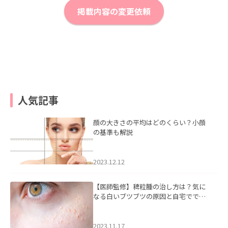
掲載内容の変更依頼
人気記事
顔の大きさの平均はどのくらい？小顔
の基準も解説
2023.12.12
【医師監修】稗粒腫の治し方は？気に
なる白いブツブツの原因と自宅ででき
るケアについて
2023.11.17