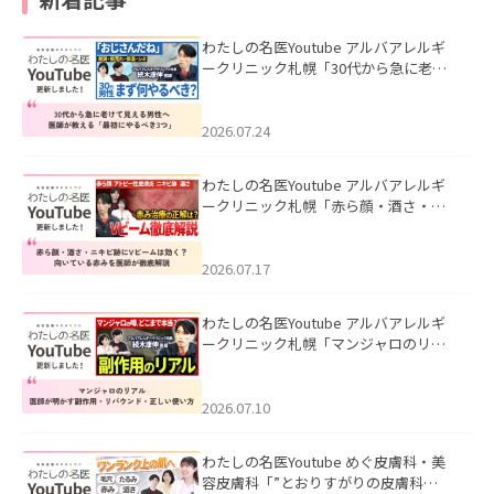
わたしの名医Youtube アルバアレルギ
ークリニック札幌「30代から急に老け
て見える男性へ｜医師が教える「最初
にやるべき3つ」」を公開いたしまし
た。
2026.07.24
わたしの名医Youtube アルバアレルギ
ークリニック札幌「赤ら顔・酒さ・ニ
キビ跡にVビームは効く？向いている赤
みを医師が徹底解説」を公開いたしま
した。
2026.07.17
わたしの名医Youtube アルバアレルギ
ークリニック札幌「マンジャロのリア
ル｜医師が明かす副作用・リバウン
ド・正しい使い方」を公開いたしまし
た。
2026.07.10
わたしの名医Youtube めぐ皮膚科・美
容皮膚科「”とおりすがりの皮膚科