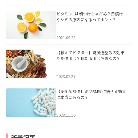
ビタミンCは朝つけちゃだめ？日焼け
やシミの原因になるってホント？
2021.09.22
【教えてドクター】防風通聖散の効果
や副作用は？長期服用は危険なの？
2023.07.27
【薬剤師監修】ミヤBM錠に痩せる効果
は本当にあるの？
2023.11.10
新着記事