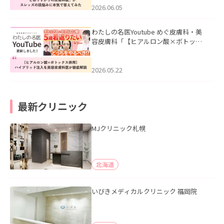
2026.06.05
わたしの名医Youtube めぐ皮膚科・美
容皮膚科「【ヒアルロン酸×ボトック
ス併用】ハイブリッド注入を美容皮膚
科医が徹底解説」を公開いたしまし
た。
2026.05.22
最新クリニック
MJクリニック札幌
北海道
いびきメディカルクリニック 福岡院