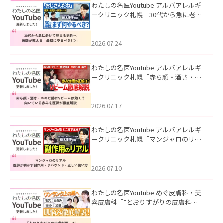
わたしの名医Youtube アルバアレルギ
ークリニック札幌「30代から急に老け
て見える男性へ｜医師が教える「最初
にやるべき3つ」」を公開いたしまし
た。
2026.07.24
わたしの名医Youtube アルバアレルギ
ークリニック札幌「赤ら顔・酒さ・ニ
キビ跡にVビームは効く？向いている赤
みを医師が徹底解説」を公開いたしま
した。
2026.07.17
わたしの名医Youtube アルバアレルギ
ークリニック札幌「マンジャロのリア
ル｜医師が明かす副作用・リバウン
ド・正しい使い方」を公開いたしまし
た。
2026.07.10
わたしの名医Youtube めぐ皮膚科・美
容皮膚科「”とおりすがりの皮膚科
医”がスレッズの肌悩みに本気で答えて
みた」を公開いたしました。