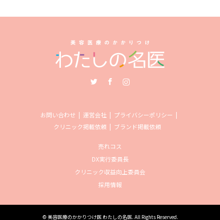
Twitter
Facebook
Instagram
お問い合わせ
運営会社
プライバシーポリシー
クリニック掲載依頼
ブランド掲載依頼
売れコス
DX実行委員長
クリニック収益向上委員会
採用情報
©
美容医療のかかりつけ医 わたしの名医
. All Rights Reserved.