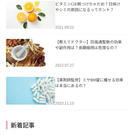
ビタミンCは朝つけちゃだめ？日焼け
やシミの原因になるってホント？
2021.09.22
【教えてドクター】防風通聖散の効果
や副作用は？長期服用は危険なの？
2023.07.27
【薬剤師監修】ミヤBM錠に痩せる効果
は本当にあるの？
2023.11.10
新着記事