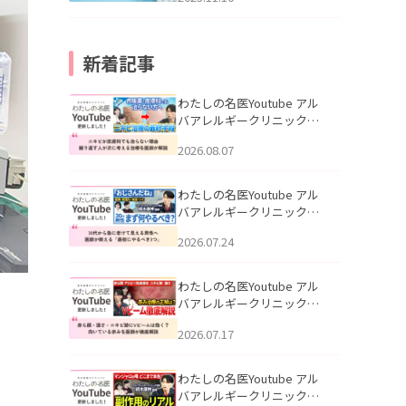
新着記事
わたしの名医Youtube アル
バアレルギークリニック札
幌「ニキビが皮膚科でも治
2026.08.07
らない理由｜繰り返す人が
次に考える治療を医師が解
説」を公開いたしました。
わたしの名医Youtube アル
バアレルギークリニック札
幌「30代から急に老けて見
2026.07.24
える男性へ｜医師が教える
「最初にやるべき3つ」」を
公開いたしました。
わたしの名医Youtube アル
バアレルギークリニック札
幌「赤ら顔・酒さ・ニキビ
2026.07.17
跡にVビームは効く？向いて
いる赤みを医師が徹底解
説」を公開いたしました。
わたしの名医Youtube アル
バアレルギークリニック札