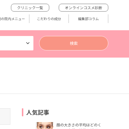
クリニック一覧
オンラインコスメ診断
題の院内メニュー
こだわりの成分
編集部コラム
人気記事
顔の大きさの平均はどのく