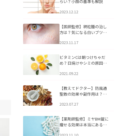
らい？小顔の基準も解説
2023.12.12
【医師監修】稗粒腫の治し
方は？気になる白いブツブ
ツの原因と自宅でできるケ
2023.11.17
アについて
ビタミンCは朝つけちゃだ
め？日焼けやシミの原因に
なるってホント？
2021.09.22
【教えてドクター】防風通
聖散の効果や副作用は？長
期服用は危険なの？
2023.07.27
【薬剤師監修】ミヤBM錠に
痩せる効果は本当にある
の？
2023.11.10