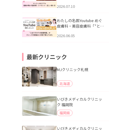
幌「マンジャロのリアル｜
2026.07.10
医師が明かす副作用・リバ
ウンド・正しい使い方」を
公開いたしました。
わたしの名医Youtube めぐ
皮膚科・美容皮膚科「”とお
りすがりの皮膚科医”がスレ
2026.06.05
ッズの肌悩みに本気で答え
てみた」を公開いたしまし
た。
最新クリニック
MJクリニック札幌
北海道
いびきメディカルクリニッ
ク 福岡院
福岡県
いびきメディカルクリニッ