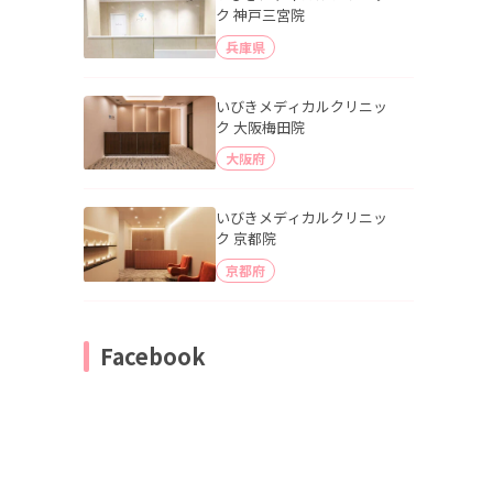
ク 神戸三宮院
兵庫県
いびきメディカルクリニッ
ク 大阪梅田院
大阪府
いびきメディカルクリニッ
ク 京都院
京都府
Facebook