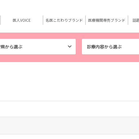
医人VOICE
名医こだわりブランド
医療機関専売ブランド
話
府県から選ぶ
診療内容から選ぶ