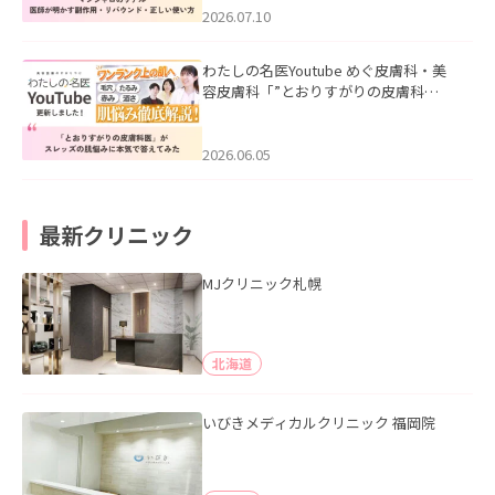
た。
2026.07.10
わたしの名医Youtube めぐ皮膚科・美
容皮膚科「”とおりすがりの皮膚科
医”がスレッズの肌悩みに本気で答えて
みた」を公開いたしました。
2026.06.05
最新クリニック
MJクリニック札幌
北海道
いびきメディカルクリニック 福岡院