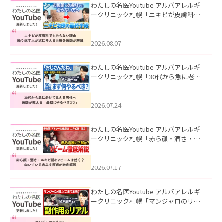
わたしの名医Youtube アルバアレルギ
ークリニック札幌「ニキビが皮膚科で
も治らない理由｜繰り返す人が次に考
える治療を医師が解説」を公開いたし
ました。
2026.08.07
わたしの名医Youtube アルバアレルギ
ークリニック札幌「30代から急に老け
て見える男性へ｜医師が教える「最初
にやるべき3つ」」を公開いたしまし
た。
2026.07.24
わたしの名医Youtube アルバアレルギ
ークリニック札幌「赤ら顔・酒さ・ニ
キビ跡にVビームは効く？向いている赤
みを医師が徹底解説」を公開いたしま
した。
2026.07.17
わたしの名医Youtube アルバアレルギ
ークリニック札幌「マンジャロのリア
ル｜医師が明かす副作用・リバウン
ド・正しい使い方」を公開いたしまし