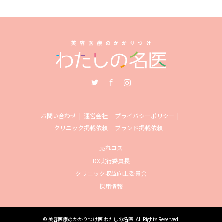
Twitter
Facebook
Instagram
お問い合わせ
運営会社
プライバシーポリシー
クリニック掲載依頼
ブランド掲載依頼
売れコス
DX実行委員長
クリニック収益向上委員会
採用情報
©
美容医療のかかりつけ医 わたしの名医
. All Rights Reserved.