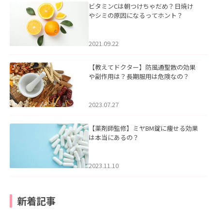
ビタミンCは朝つけちゃだめ？日焼け
やシミの原因になるってホント？
2021.09.22
【教えてドクター】防風通聖散の効果
や副作用は？長期服用は危険なの？
2023.07.27
【薬剤師監修】ミヤBM錠に痩せる効果
は本当にあるの？
2023.11.10
新着記事