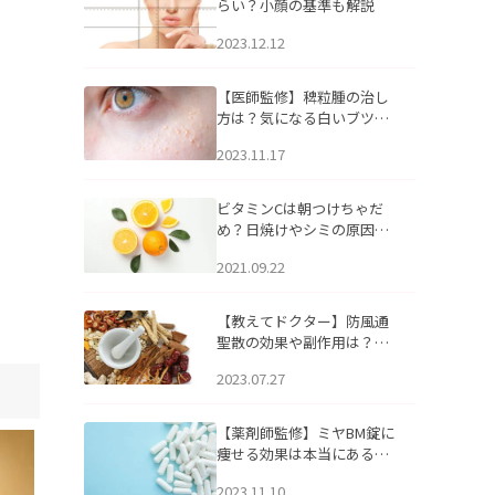
らい？小顔の基準も解説
2023.12.12
【医師監修】稗粒腫の治し
方は？気になる白いブツブ
ツの原因と自宅でできるケ
2023.11.17
アについて
ビタミンCは朝つけちゃだ
め？日焼けやシミの原因に
なるってホント？
2021.09.22
【教えてドクター】防風通
聖散の効果や副作用は？長
期服用は危険なの？
2023.07.27
【薬剤師監修】ミヤBM錠に
痩せる効果は本当にある
の？
2023.11.10