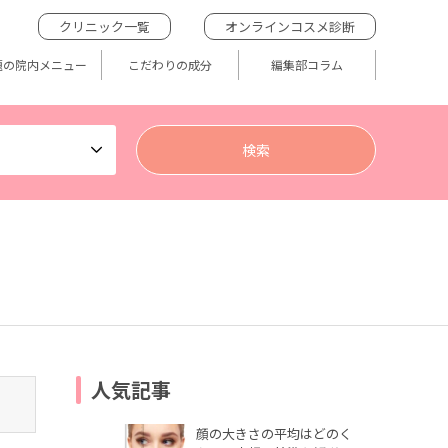
クリニック一覧
オンラインコスメ診断
題の院内メニュー
こだわりの成分
編集部コラム
人気記事
顔の大きさの平均はどのく