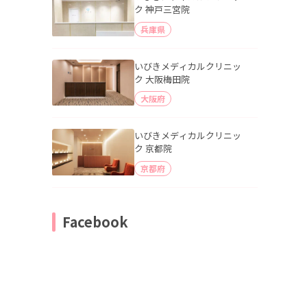
ク 神戸三宮院
兵庫県
いびきメディカルクリニッ
ク 大阪梅田院
大阪府
いびきメディカルクリニッ
ク 京都院
京都府
Facebook