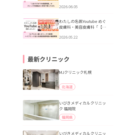
りすがりの皮膚科医”がスレ
2026.06.05
ッズの肌悩みに本気で答え
てみた」を公開いたしまし
た。
わたしの名医Youtube めぐ
皮膚科・美容皮膚科「【ヒ
アルロン酸×ボトックス併
2026.05.22
用】ハイブリッド注入を美
容皮膚科医が徹底解説」を
公開いたしました。
最新クリニック
MJクリニック札幌
北海道
いびきメディカルクリニッ
ク 福岡院
福岡県
いびきメディカルクリニッ