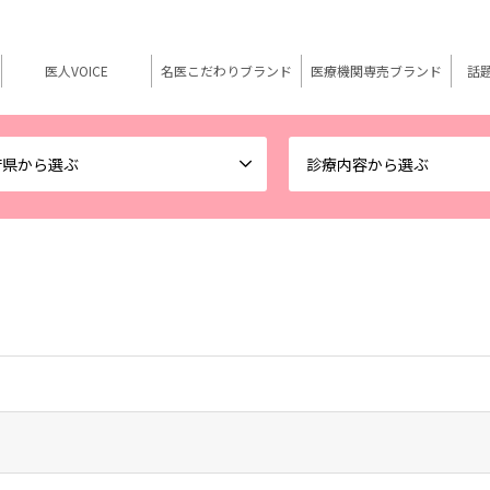
医人VOICE
名医こだわりブランド
医療機関専売ブランド
話
府県から選ぶ
診療内容から選ぶ