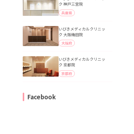
ク 神戸三宮院
兵庫県
いびきメディカルクリニッ
ク 大阪梅田院
大阪府
いびきメディカルクリニッ
ク 京都院
京都府
Facebook