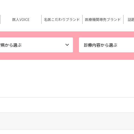
医人VOICE
名医こだわりブランド
医療機関専売ブランド
話
府県から選ぶ
診療内容から選ぶ