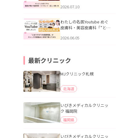
幌「マンジャロのリアル｜
2026.07.10
医師が明かす副作用・リバ
ウンド・正しい使い方」を
公開いたしました。
わたしの名医Youtube めぐ
皮膚科・美容皮膚科「”とお
りすがりの皮膚科医”がスレ
2026.06.05
ッズの肌悩みに本気で答え
てみた」を公開いたしまし
た。
最新クリニック
MJクリニック札幌
北海道
いびきメディカルクリニッ
ク 福岡院
福岡県
いびきメディカルクリニッ