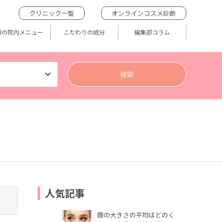
クリニック一覧
オンラインコスメ診断
題の院内メニュー
こだわりの成分
編集部コラム
人気記事
顔の大きさの平均はどのく