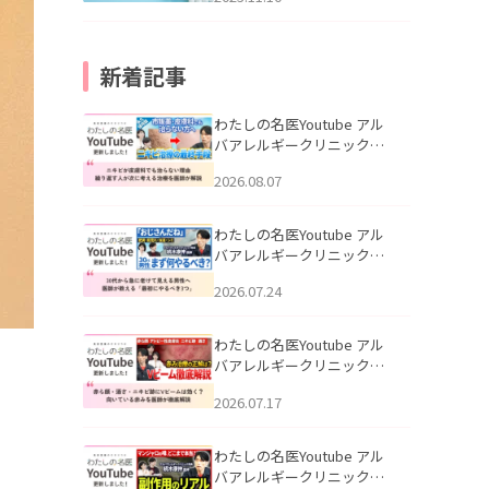
新着記事
わたしの名医Youtube アル
バアレルギークリニック札
幌「ニキビが皮膚科でも治
2026.08.07
らない理由｜繰り返す人が
次に考える治療を医師が解
説」を公開いたしました。
わたしの名医Youtube アル
バアレルギークリニック札
幌「30代から急に老けて見
2026.07.24
える男性へ｜医師が教える
「最初にやるべき3つ」」を
公開いたしました。
わたしの名医Youtube アル
バアレルギークリニック札
幌「赤ら顔・酒さ・ニキビ
2026.07.17
跡にVビームは効く？向いて
いる赤みを医師が徹底解
説」を公開いたしました。
わたしの名医Youtube アル
バアレルギークリニック札