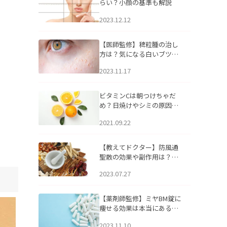
らい？小顔の基準も解説
2023.12.12
【医師監修】稗粒腫の治し
方は？気になる白いブツブ
ツの原因と自宅でできるケ
2023.11.17
アについて
ビタミンCは朝つけちゃだ
め？日焼けやシミの原因に
なるってホント？
2021.09.22
【教えてドクター】防風通
聖散の効果や副作用は？長
期服用は危険なの？
2023.07.27
【薬剤師監修】ミヤBM錠に
痩せる効果は本当にある
の？
2023.11.10