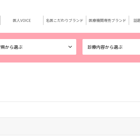
医人VOICE
名医こだわりブランド
医療機関専売ブランド
話
府県から選ぶ
診療内容から選ぶ