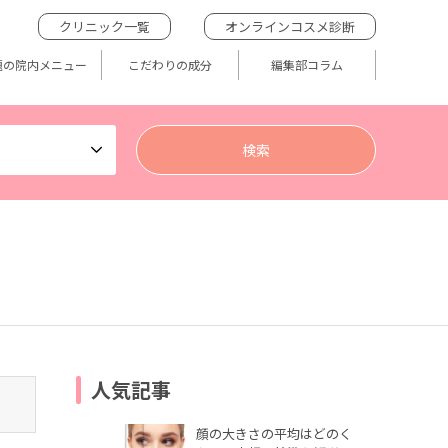
クリニック一覧
オンラインコスメ診断
題の院内メニュー
こだわりの成分
編集部コラム
人気記事
顔の大きさの平均はどのく