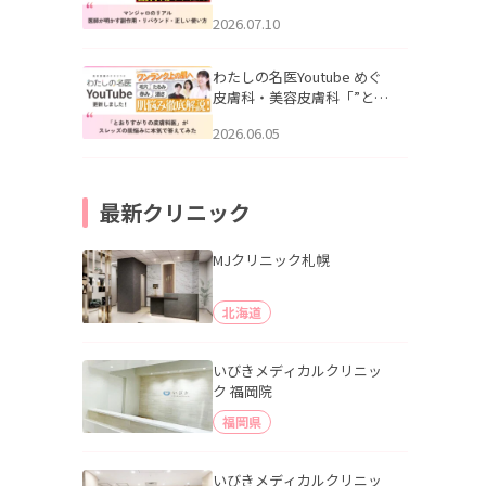
幌「マンジャロのリアル｜
2026.07.10
医師が明かす副作用・リバ
ウンド・正しい使い方」を
公開いたしました。
わたしの名医Youtube めぐ
皮膚科・美容皮膚科「”とお
りすがりの皮膚科医”がスレ
2026.06.05
ッズの肌悩みに本気で答え
てみた」を公開いたしまし
た。
最新クリニック
MJクリニック札幌
北海道
いびきメディカルクリニッ
ク 福岡院
福岡県
いびきメディカルクリニッ