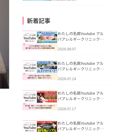
新着記事
わたしの名医Youtube アル
バアレルギークリニック札
幌「ニキビが皮膚科でも治
2026.08.07
らない理由｜繰り返す人が
次に考える治療を医師が解
説」を公開いたしました。
わたしの名医Youtube アル
バアレルギークリニック札
幌「30代から急に老けて見
2026.07.24
える男性へ｜医師が教える
「最初にやるべき3つ」」を
公開いたしました。
わたしの名医Youtube アル
バアレルギークリニック札
幌「赤ら顔・酒さ・ニキビ
2026.07.17
跡にVビームは効く？向いて
いる赤みを医師が徹底解
説」を公開いたしました。
わたしの名医Youtube アル
バアレルギークリニック札