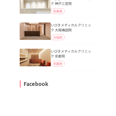
ク 神戸三宮院
兵庫県
いびきメディカルクリニッ
ク 大阪梅田院
大阪府
いびきメディカルクリニッ
ク 京都院
京都府
Facebook