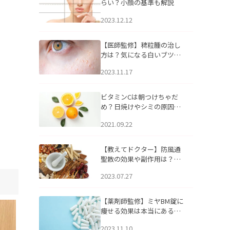
らい？小顔の基準も解説
2023.12.12
【医師監修】稗粒腫の治し
方は？気になる白いブツブ
ツの原因と自宅でできるケ
2023.11.17
アについて
ビタミンCは朝つけちゃだ
め？日焼けやシミの原因に
なるってホント？
2021.09.22
【教えてドクター】防風通
聖散の効果や副作用は？長
期服用は危険なの？
2023.07.27
【薬剤師監修】ミヤBM錠に
痩せる効果は本当にある
の？
2023.11.10