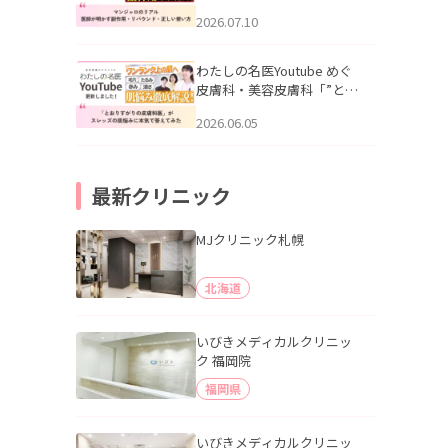
幌「マンジャロのリアル｜
2026.07.10
医師が明かす副作用・リバ
ウンド・正しい使い方」を
公開いたしました。
わたしの名医Youtube めぐ
皮膚科・美容皮膚科「”とお
りすがりの皮膚科医”がスレ
2026.06.05
ッズの肌悩みに本気で答え
てみた」を公開いたしまし
た。
最新クリニック
MJクリニック札幌
北海道
いびきメディカルクリニッ
ク 福岡院
福岡県
いびきメディカルクリニッ