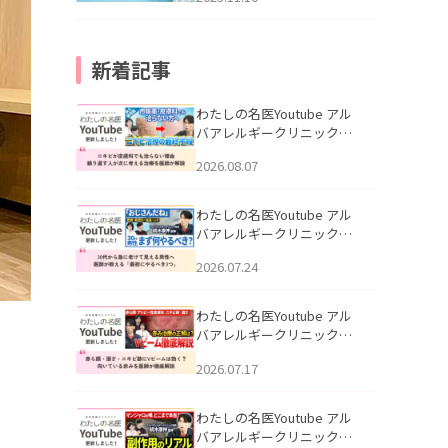
新着記事
わたしの名医Youtube アル
バアレルギークリニック札
幌「ニキビが皮膚科でも治
2026.08.07
らない理由｜繰り返す人が
次に考える治療を医師が解
説」を公開いたしました。
わたしの名医Youtube アル
バアレルギークリニック札
幌「30代から急に老けて見
2026.07.24
える男性へ｜医師が教える
「最初にやるべき3つ」」を
公開いたしました。
わたしの名医Youtube アル
バアレルギークリニック札
幌「赤ら顔・酒さ・ニキビ
2026.07.17
跡にVビームは効く？向いて
いる赤みを医師が徹底解
説」を公開いたしました。
わたしの名医Youtube アル
バアレルギークリニック札