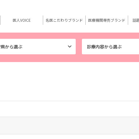
医人VOICE
名医こだわりブランド
医療機関専売ブランド
話
府県から選ぶ
診療内容から選ぶ