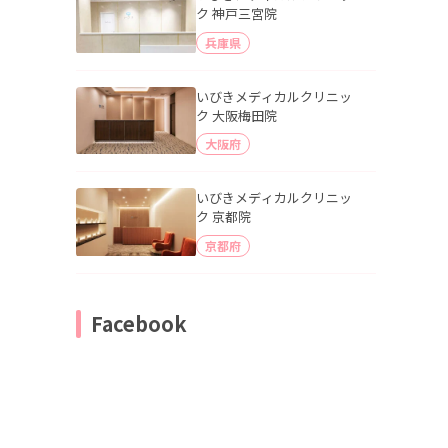
ク 神戸三宮院
兵庫県
いびきメディカルクリニッ
ク 大阪梅田院
大阪府
いびきメディカルクリニッ
ク 京都院
京都府
Facebook