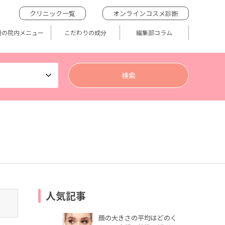
クリニック一覧
オンラインコスメ診断
題の院内メニュー
こだわりの成分
編集部コラム
人気記事
顔の大きさの平均はどのく