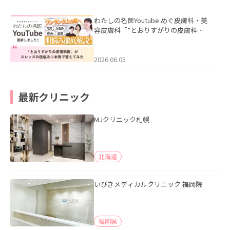
わたしの名医Youtube めぐ皮膚科・美
容皮膚科「”とおりすがりの皮膚科
医”がスレッズの肌悩みに本気で答えて
みた」を公開いたしました。
2026.06.05
最新クリニック
MJクリニック札幌
北海道
いびきメディカルクリニック 福岡院
福岡県