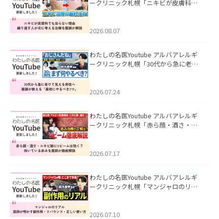
ークリニック札幌「ニキビが皮膚科で
も治らない理由｜繰り返す人が次に考
える治療を医師が解説」を公開いたし
ました。
2026.08.07
わたしの名医Youtube アルバアレルギ
ークリニック札幌「30代から急に老け
て見える男性へ｜医師が教える「最初
にやるべき3つ」」を公開いたしまし
た。
2026.07.24
わたしの名医Youtube アルバアレルギ
ークリニック札幌「赤ら顔・酒さ・ニ
キビ跡にVビームは効く？向いている赤
みを医師が徹底解説」を公開いたしま
した。
2026.07.17
わたしの名医Youtube アルバアレルギ
ークリニック札幌「マンジャロのリア
ル｜医師が明かす副作用・リバウン
ド・正しい使い方」を公開いたしまし
た。
2026.07.10