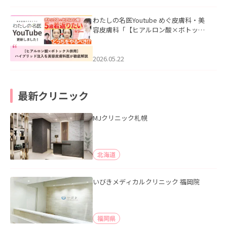
わたしの名医Youtube めぐ皮膚科・美
容皮膚科「【ヒアルロン酸×ボトック
ス併用】ハイブリッド注入を美容皮膚
科医が徹底解説」を公開いたしまし
た。
2026.05.22
最新クリニック
MJクリニック札幌
北海道
いびきメディカルクリニック 福岡院
福岡県