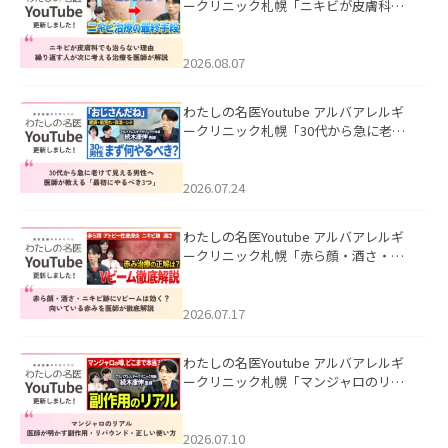
ークリニック札幌「ニキビが皮膚科で
も治らない理由｜繰り返す人が次に考
える治療を医師が解説」を公開いたし
ました。
2026.08.07
わたしの名医Youtube アルバアレルギ
ークリニック札幌「30代から急に老け
て見える男性へ｜医師が教える「最初
にやるべき3つ」」を公開いたしまし
た。
2026.07.24
わたしの名医Youtube アルバアレルギ
ークリニック札幌「赤ら顔・酒さ・ニ
キビ跡にVビームは効く？向いている赤
みを医師が徹底解説」を公開いたしま
した。
2026.07.17
わたしの名医Youtube アルバアレルギ
ークリニック札幌「マンジャロのリア
ル｜医師が明かす副作用・リバウン
ド・正しい使い方」を公開いたしまし
た。
2026.07.10