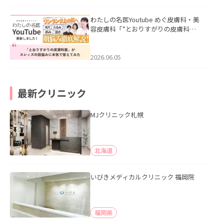
わたしの名医Youtube めぐ皮膚科・美
容皮膚科「”とおりすがりの皮膚科
医”がスレッズの肌悩みに本気で答えて
みた」を公開いたしました。
2026.06.05
最新クリニック
MJクリニック札幌
北海道
いびきメディカルクリニック 福岡院
福岡県