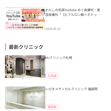
わたしの名医Youtube めぐ皮膚科・美
容皮膚科「【ヒアルロン酸×ボトック
ス併用】ハイブリッド注入を美容皮膚
科医が徹底解説」を公開いたしまし
た。
2026.05.22
最新クリニック
MJクリニック札幌
北海道
いびきメディカルクリニック 福岡院
福岡県