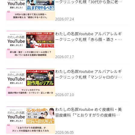
ークリニック札幌「30代から急に老け
て見える男性へ｜医師が教える「最初
にやるべき3つ」」を公開いたしまし
た。
2026.07.24
わたしの名医Youtube アルバアレルギ
ークリニック札幌「赤ら顔・酒さ・ニ
キビ跡にVビームは効く？向いている赤
みを医師が徹底解説」を公開いたしま
した。
2026.07.17
わたしの名医Youtube アルバアレルギ
ークリニック札幌「マンジャロのリア
ル｜医師が明かす副作用・リバウン
ド・正しい使い方」を公開いたしまし
た。
2026.07.10
わたしの名医Youtube めぐ皮膚科・美
容皮膚科「”とおりすがりの皮膚科
医”がスレッズの肌悩みに本気で答えて
みた」を公開いたしました。
2026.06.05