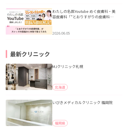
わたしの名医Youtube めぐ皮膚科・美
容皮膚科「”とおりすがりの皮膚科
医”がスレッズの肌悩みに本気で答えて
みた」を公開いたしました。
2026.06.05
最新クリニック
MJクリニック札幌
北海道
いびきメディカルクリニック 福岡院
福岡県