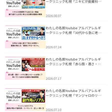
ークリニック札幌「ニキビが皮膚科で
も治らない理由｜繰り返す人が次に考
える治療を医師が解説」を公開いたし
ました。
2026.08.07
わたしの名医Youtube アルバアレルギ
ークリニック札幌「30代から急に老け
て見える男性へ｜医師が教える「最初
にやるべき3つ」」を公開いたしまし
た。
2026.07.24
わたしの名医Youtube アルバアレルギ
ークリニック札幌「赤ら顔・酒さ・ニ
キビ跡にVビームは効く？向いている赤
みを医師が徹底解説」を公開いたしま
した。
2026.07.17
わたしの名医Youtube アルバアレルギ
ークリニック札幌「マンジャロのリア
ル｜医師が明かす副作用・リバウン
ド・正しい使い方」を公開いたしまし
た。
2026.07.10