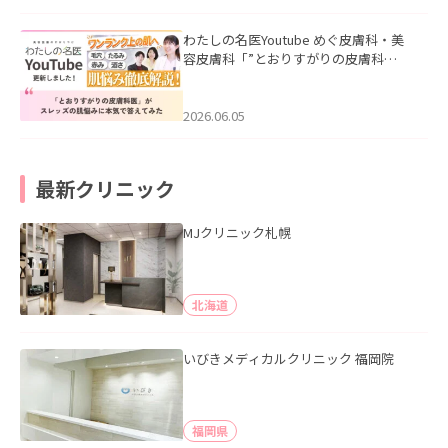
わたしの名医Youtube めぐ皮膚科・美
容皮膚科「”とおりすがりの皮膚科
医”がスレッズの肌悩みに本気で答えて
みた」を公開いたしました。
2026.06.05
最新クリニック
MJクリニック札幌
北海道
いびきメディカルクリニック 福岡院
福岡県