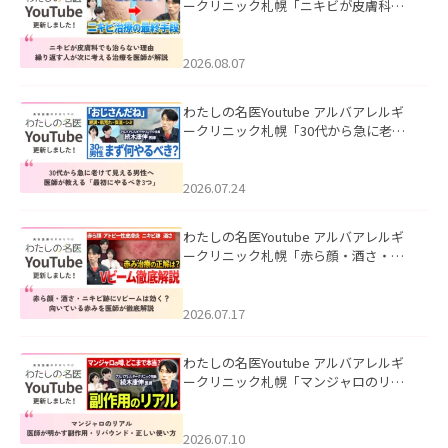
ークリニック札幌「ニキビが皮膚科で
も治らない理由｜繰り返す人が次に考
える治療を医師が解説」を公開いたし
ました。
2026.08.07
わたしの名医Youtube アルバアレルギ
ークリニック札幌「30代から急に老け
て見える男性へ｜医師が教える「最初
にやるべき3つ」」を公開いたしまし
た。
2026.07.24
わたしの名医Youtube アルバアレルギ
ークリニック札幌「赤ら顔・酒さ・ニ
キビ跡にVビームは効く？向いている赤
みを医師が徹底解説」を公開いたしま
した。
2026.07.17
わたしの名医Youtube アルバアレルギ
ークリニック札幌「マンジャロのリア
ル｜医師が明かす副作用・リバウン
ド・正しい使い方」を公開いたしまし
た。
2026.07.10