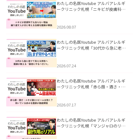
わたしの名医Youtube アルバアレルギ
ークリニック札幌「ニキビが皮膚科で
も治らない理由｜繰り返す人が次に考
える治療を医師が解説」を公開いたし
ました。
2026.08.07
わたしの名医Youtube アルバアレルギ
ークリニック札幌「30代から急に老け
て見える男性へ｜医師が教える「最初
にやるべき3つ」」を公開いたしまし
た。
2026.07.24
わたしの名医Youtube アルバアレルギ
ークリニック札幌「赤ら顔・酒さ・ニ
キビ跡にVビームは効く？向いている赤
みを医師が徹底解説」を公開いたしま
した。
2026.07.17
わたしの名医Youtube アルバアレルギ
ークリニック札幌「マンジャロのリア
ル｜医師が明かす副作用・リバウン
ド・正しい使い方」を公開いたしまし