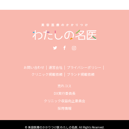
Twitter
Facebook
Instagram
お問い合わせ
運営会社
プライバシーポリシー
クリニック掲載依頼
ブランド掲載依頼
売れコス
DX実行委員長
クリニック収益向上委員会
採用情報
©
美容医療のかかりつけ医 わたしの名医
. All Rights Reserved.