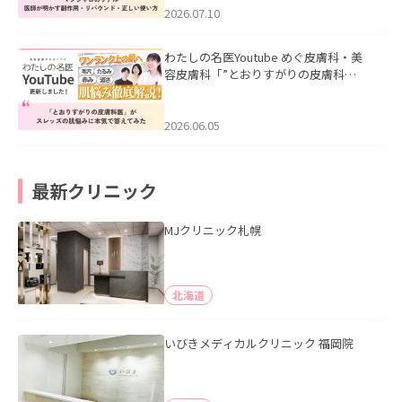
た。
2026.07.10
わたしの名医Youtube めぐ皮膚科・美
容皮膚科「”とおりすがりの皮膚科
医”がスレッズの肌悩みに本気で答えて
みた」を公開いたしました。
2026.06.05
最新クリニック
MJクリニック札幌
北海道
いびきメディカルクリニック 福岡院