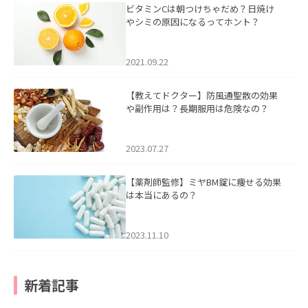
ビタミンCは朝つけちゃだめ？日焼け
やシミの原因になるってホント？
2021.09.22
【教えてドクター】防風通聖散の効果
や副作用は？長期服用は危険なの？
2023.07.27
【薬剤師監修】ミヤBM錠に痩せる効果
は本当にあるの？
2023.11.10
新着記事