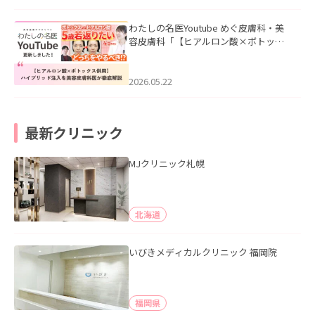
わたしの名医Youtube めぐ皮膚科・美
容皮膚科「【ヒアルロン酸×ボトック
ス併用】ハイブリッド注入を美容皮膚
科医が徹底解説」を公開いたしまし
た。
2026.05.22
最新クリニック
MJクリニック札幌
北海道
いびきメディカルクリニック 福岡院
福岡県