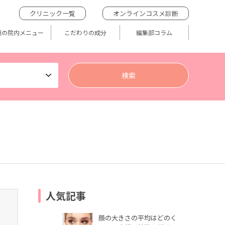
クリニック一覧
オンラインコスメ診断
題の院内メニュー
こだわりの成分
編集部コラム
人気記事
顔の大きさの平均はどのく