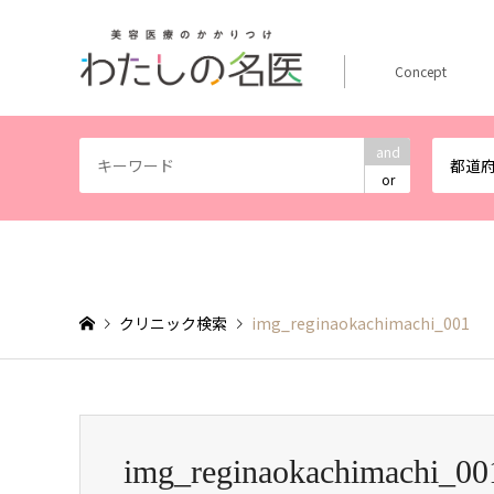
Concept
and
都道
or
クリニック検索
img_reginaokachimachi_001
img_reginaokachimachi_00