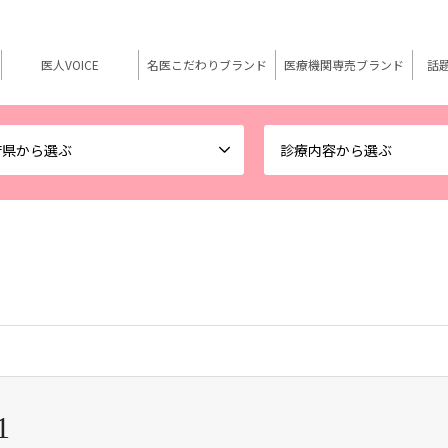
医人VOICE
名医こだわりブランド
医療機関専売ブランド
話
府県から選ぶ
診療内容から選ぶ
1