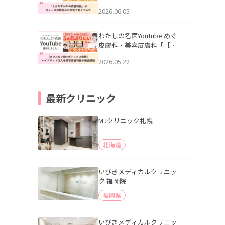
りすがりの皮膚科医”がスレ
2026.06.05
ッズの肌悩みに本気で答え
てみた」を公開いたしまし
た。
わたしの名医Youtube めぐ
皮膚科・美容皮膚科「【ヒ
アルロン酸×ボトックス併
2026.05.22
用】ハイブリッド注入を美
容皮膚科医が徹底解説」を
公開いたしました。
最新クリニック
MJクリニック札幌
北海道
いびきメディカルクリニッ
ク 福岡院
福岡県
いびきメディカルクリニッ