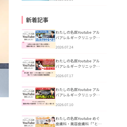
新着記事
わたしの名医Youtube アル
バアレルギークリニック札
幌「30代から急に老けて見
2026.07.24
える男性へ｜医師が教える
「最初にやるべき3つ」」を
公開いたしました。
わたしの名医Youtube アル
バアレルギークリニック札
幌「赤ら顔・酒さ・ニキビ
2026.07.17
跡にVビームは効く？向いて
いる赤みを医師が徹底解
説」を公開いたしました。
わたしの名医Youtube アル
バアレルギークリニック札
幌「マンジャロのリアル｜
2026.07.10
医師が明かす副作用・リバ
ウンド・正しい使い方」を
公開いたしました。
わたしの名医Youtube めぐ
皮膚科・美容皮膚科「”とお