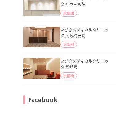
ク 神戸三宮院
兵庫県
いびきメディカルクリニッ
ク 大阪梅田院
大阪府
いびきメディカルクリニッ
ク 京都院
京都府
Facebook