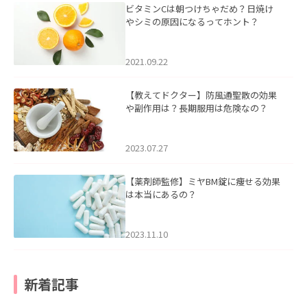
ビタミンCは朝つけちゃだめ？日焼け
やシミの原因になるってホント？
2021.09.22
【教えてドクター】防風通聖散の効果
や副作用は？長期服用は危険なの？
2023.07.27
【薬剤師監修】ミヤBM錠に痩せる効果
は本当にあるの？
2023.11.10
新着記事