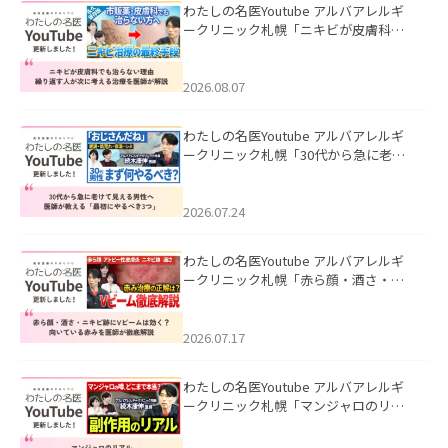
わたしの名医Youtube アルバアレルギ
ークリニック札幌「ニキビが皮膚科で
も治らない理由｜繰り返す人が次に考
える治療を医師が解説」を公開いたし
ました。
2026.08.07
わたしの名医Youtube アルバアレルギ
ークリニック札幌「30代から急に老け
て見える男性へ｜医師が教える「最初
にやるべき3つ」」を公開いたしまし
た。
2026.07.24
わたしの名医Youtube アルバアレルギ
ークリニック札幌「赤ら顔・酒さ・ニ
キビ跡にVビームは効く？向いている赤
みを医師が徹底解説」を公開いたしま
した。
2026.07.17
わたしの名医Youtube アルバアレルギ
ークリニック札幌「マンジャロのリア
ル｜医師が明かす副作用・リバウン
ド・正しい使い方」を公開いたしまし