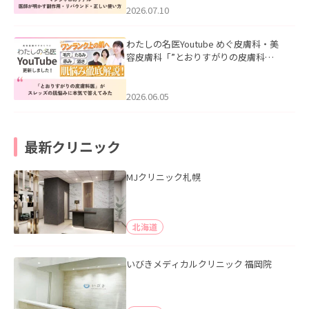
た。
2026.07.10
わたしの名医Youtube めぐ皮膚科・美
容皮膚科「”とおりすがりの皮膚科
医”がスレッズの肌悩みに本気で答えて
みた」を公開いたしました。
2026.06.05
最新クリニック
MJクリニック札幌
北海道
いびきメディカルクリニック 福岡院