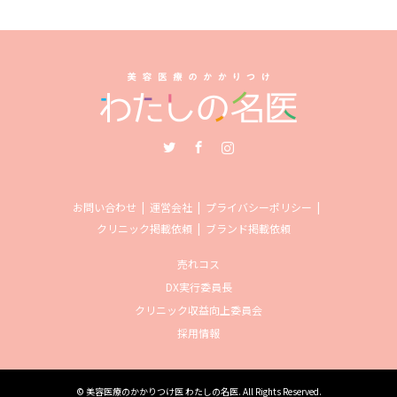
Twitter
Facebook
Instagram
お問い合わせ
運営会社
プライバシーポリシー
クリニック掲載依頼
ブランド掲載依頼
売れコス
DX実行委員長
クリニック収益向上委員会
採用情報
©
美容医療のかかりつけ医 わたしの名医
. All Rights Reserved.