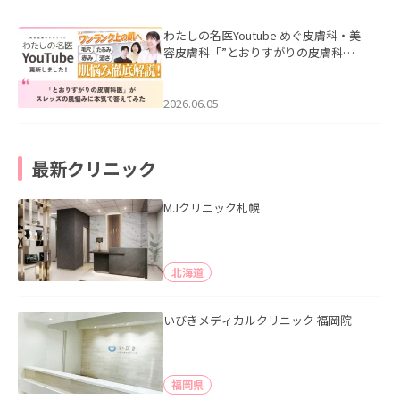
わたしの名医Youtube めぐ皮膚科・美
容皮膚科「”とおりすがりの皮膚科
医”がスレッズの肌悩みに本気で答えて
みた」を公開いたしました。
2026.06.05
最新クリニック
MJクリニック札幌
北海道
いびきメディカルクリニック 福岡院
福岡県