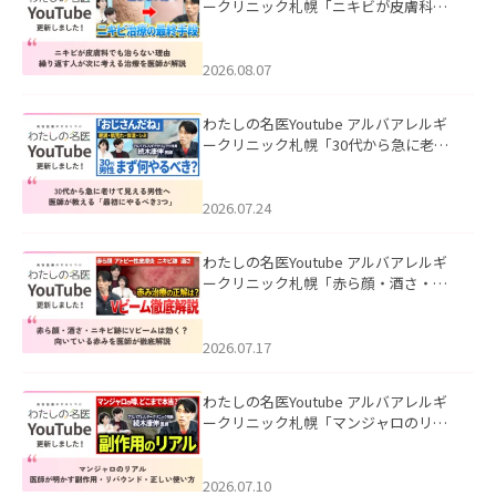
ークリニック札幌「ニキビが皮膚科で
も治らない理由｜繰り返す人が次に考
える治療を医師が解説」を公開いたし
ました。
2026.08.07
わたしの名医Youtube アルバアレルギ
ークリニック札幌「30代から急に老け
て見える男性へ｜医師が教える「最初
にやるべき3つ」」を公開いたしまし
た。
2026.07.24
わたしの名医Youtube アルバアレルギ
ークリニック札幌「赤ら顔・酒さ・ニ
キビ跡にVビームは効く？向いている赤
みを医師が徹底解説」を公開いたしま
した。
2026.07.17
わたしの名医Youtube アルバアレルギ
ークリニック札幌「マンジャロのリア
ル｜医師が明かす副作用・リバウン
ド・正しい使い方」を公開いたしまし
た。
2026.07.10