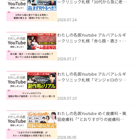
ークリニック札幌「30代から急に老け
て見える男性へ｜医師が教える「最初
にやるべき3つ」」を公開いたしまし
た。
2026.07.24
わたしの名医Youtube アルバアレルギ
ークリニック札幌「赤ら顔・酒さ・ニ
キビ跡にVビームは効く？向いている赤
みを医師が徹底解説」を公開いたしま
した。
2026.07.17
わたしの名医Youtube アルバアレルギ
ークリニック札幌「マンジャロのリア
ル｜医師が明かす副作用・リバウン
ド・正しい使い方」を公開いたしまし
た。
2026.07.10
わたしの名医Youtube めぐ皮膚科・美
容皮膚科「”とおりすがりの皮膚科
医”がスレッズの肌悩みに本気で答えて
みた」を公開いたしました。
2026.06.05