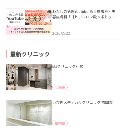
わたしの名医Youtube めぐ皮膚科・美
容皮膚科「【ヒアルロン酸×ボトック
ス併用】ハイブリッド注入を美容皮膚
科医が徹底解説」を公開いたしまし
た。
2026.05.22
最新クリニック
MJクリニック札幌
北海道
いびきメディカルクリニック 福岡院
福岡県