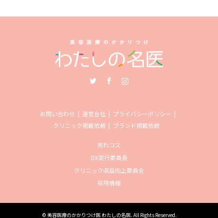
Twitter
Facebook
Instagram
お問い合わせ
運営会社
プライバシーポリシー
クリニック掲載依頼
ブランド掲載依頼
売れコス
DX実行委員長
クリニック収益向上委員会
採用情報
©
美容医療のかかりつけ医 わたしの名医
. All Rights Reserved.