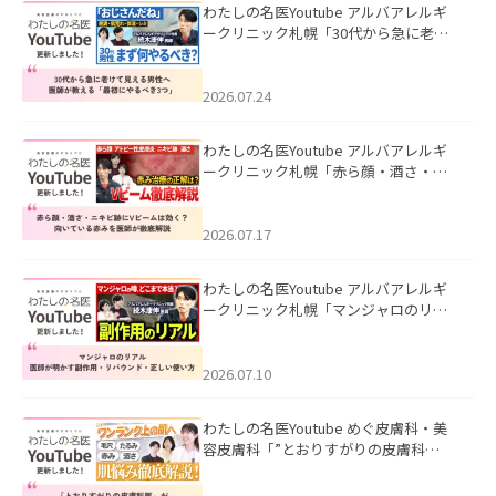
わたしの名医Youtube アルバアレルギ
ークリニック札幌「30代から急に老け
て見える男性へ｜医師が教える「最初
にやるべき3つ」」を公開いたしまし
た。
2026.07.24
わたしの名医Youtube アルバアレルギ
ークリニック札幌「赤ら顔・酒さ・ニ
キビ跡にVビームは効く？向いている赤
みを医師が徹底解説」を公開いたしま
した。
2026.07.17
わたしの名医Youtube アルバアレルギ
ークリニック札幌「マンジャロのリア
ル｜医師が明かす副作用・リバウン
ド・正しい使い方」を公開いたしまし
た。
2026.07.10
わたしの名医Youtube めぐ皮膚科・美
容皮膚科「”とおりすがりの皮膚科
医”がスレッズの肌悩みに本気で答えて
みた」を公開いたしました。