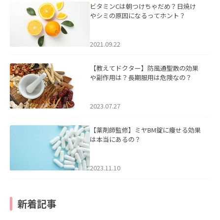
ビタミンCは朝つけちゃだめ？日焼け
やシミの原因になるってホント？
2021.09.22
【教えてドクター】防風通聖散の効果
や副作用は？長期服用は危険なの？
2023.07.27
【薬剤師監修】ミヤBM錠に痩せる効果
は本当にあるの？
2023.11.10
新着記事