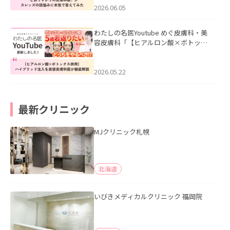
2026.06.05
わたしの名医Youtube めぐ皮膚科・美
容皮膚科「【ヒアルロン酸×ボトック
ス併用】ハイブリッド注入を美容皮膚
科医が徹底解説」を公開いたしまし
た。
2026.05.22
最新クリニック
MJクリニック札幌
北海道
いびきメディカルクリニック 福岡院