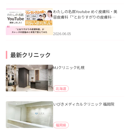
わたしの名医Youtube めぐ皮膚科・美
容皮膚科「”とおりすがりの皮膚科
医”がスレッズの肌悩みに本気で答えて
みた」を公開いたしました。
2026.06.05
最新クリニック
MJクリニック札幌
北海道
いびきメディカルクリニック 福岡院
福岡県