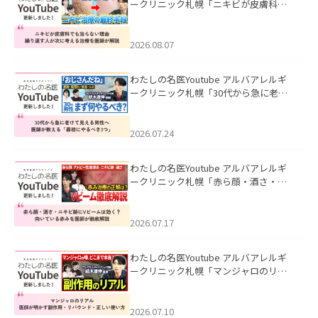
ークリニック札幌「ニキビが皮膚科で
も治らない理由｜繰り返す人が次に考
える治療を医師が解説」を公開いたし
ました。
2026.08.07
わたしの名医Youtube アルバアレルギ
ークリニック札幌「30代から急に老け
て見える男性へ｜医師が教える「最初
にやるべき3つ」」を公開いたしまし
た。
2026.07.24
わたしの名医Youtube アルバアレルギ
ークリニック札幌「赤ら顔・酒さ・ニ
キビ跡にVビームは効く？向いている赤
みを医師が徹底解説」を公開いたしま
した。
2026.07.17
わたしの名医Youtube アルバアレルギ
ークリニック札幌「マンジャロのリア
ル｜医師が明かす副作用・リバウン
ド・正しい使い方」を公開いたしまし
た。
2026.07.10