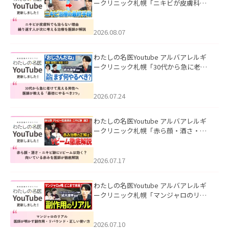
ークリニック札幌「ニキビが皮膚科で
も治らない理由｜繰り返す人が次に考
える治療を医師が解説」を公開いたし
ました。
2026.08.07
わたしの名医Youtube アルバアレルギ
ークリニック札幌「30代から急に老け
て見える男性へ｜医師が教える「最初
にやるべき3つ」」を公開いたしまし
た。
2026.07.24
わたしの名医Youtube アルバアレルギ
ークリニック札幌「赤ら顔・酒さ・ニ
キビ跡にVビームは効く？向いている赤
みを医師が徹底解説」を公開いたしま
した。
2026.07.17
わたしの名医Youtube アルバアレルギ
ークリニック札幌「マンジャロのリア
ル｜医師が明かす副作用・リバウン
ド・正しい使い方」を公開いたしまし
た。
2026.07.10