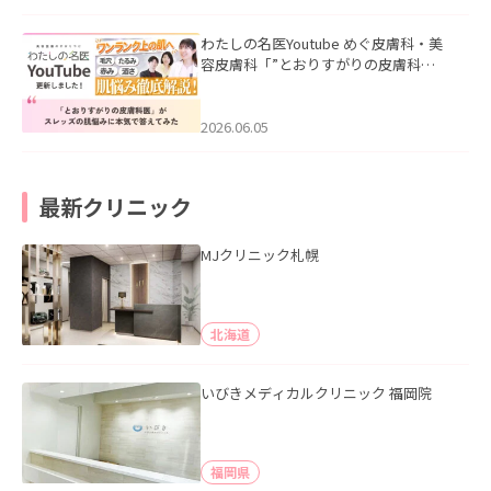
わたしの名医Youtube めぐ皮膚科・美
容皮膚科「”とおりすがりの皮膚科
医”がスレッズの肌悩みに本気で答えて
みた」を公開いたしました。
2026.06.05
最新クリニック
MJクリニック札幌
北海道
いびきメディカルクリニック 福岡院
福岡県