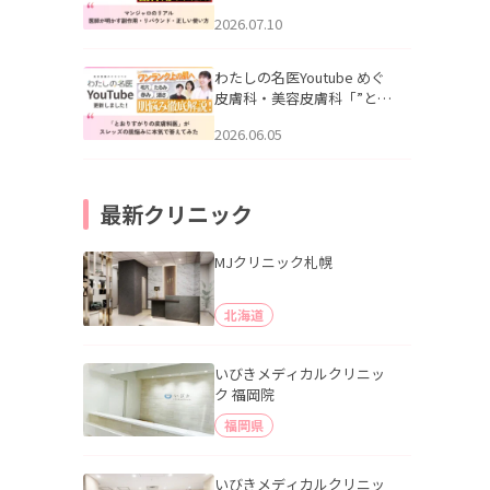
幌「マンジャロのリアル｜
2026.07.10
医師が明かす副作用・リバ
ウンド・正しい使い方」を
公開いたしました。
わたしの名医Youtube めぐ
皮膚科・美容皮膚科「”とお
りすがりの皮膚科医”がスレ
2026.06.05
ッズの肌悩みに本気で答え
てみた」を公開いたしまし
た。
最新クリニック
MJクリニック札幌
北海道
いびきメディカルクリニッ
ク 福岡院
福岡県
いびきメディカルクリニッ