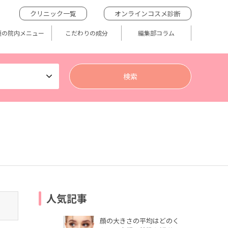
クリニック一覧
オンラインコスメ診断
題の院内メニュー
こだわりの成分
編集部コラム
人気記事
顔の大きさの平均はどのく