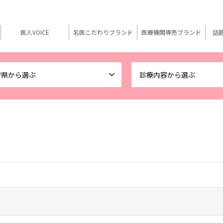
医人VOICE
名医こだわりブランド
医療機関専売ブランド
話
府県から選ぶ
診療内容から選ぶ