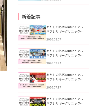
新着記事
わたしの名医Youtube アル
バアレルギークリニック札
幌「ニキビが皮膚科でも治
2026.08.07
らない理由｜繰り返す人が
次に考える治療を医師が解
説」を公開いたしました。
わたしの名医Youtube アル
バアレルギークリニック札
幌「30代から急に老けて見
2026.07.24
える男性へ｜医師が教える
「最初にやるべき3つ」」を
公開いたしました。
わたしの名医Youtube アル
バアレルギークリニック札
幌「赤ら顔・酒さ・ニキビ
2026.07.17
跡にVビームは効く？向いて
いる赤みを医師が徹底解
説」を公開いたしました。
わたしの名医Youtube アル
バアレルギークリニック札