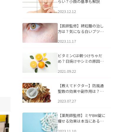
らい？小顔の基準も解説
2023.12.12
【医師監修】稗粒腫の治し
方は？気になる白いブツブ
ツの原因と自宅でできるケ
2023.11.17
アについて
ビタミンCは朝つけちゃだ
め？日焼けやシミの原因に
なるってホント？
2021.09.22
【教えてドクター】防風通
聖散の効果や副作用は？長
期服用は危険なの？
2023.07.27
【薬剤師監修】ミヤBM錠に
痩せる効果は本当にある
の？
2023.11.10