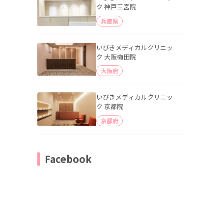
ク 神戸三宮院
兵庫県
いびきメディカルクリニッ
ク 大阪梅田院
大阪府
いびきメディカルクリニッ
ク 京都院
京都府
Facebook