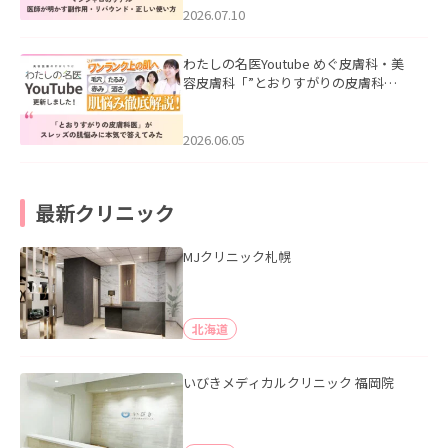
た。
2026.07.10
わたしの名医Youtube めぐ皮膚科・美
容皮膚科「”とおりすがりの皮膚科
医”がスレッズの肌悩みに本気で答えて
みた」を公開いたしました。
2026.06.05
最新クリニック
MJクリニック札幌
北海道
いびきメディカルクリニック 福岡院