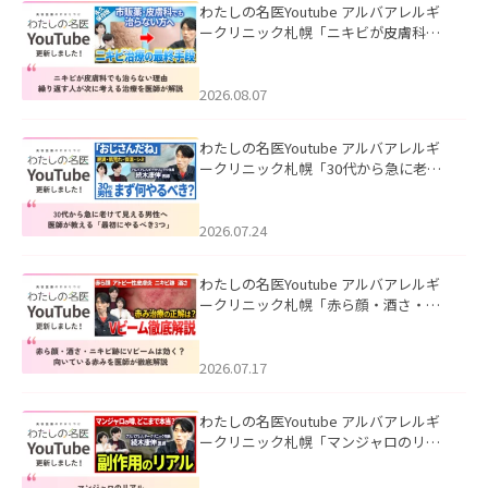
わたしの名医Youtube アルバアレルギ
ークリニック札幌「ニキビが皮膚科で
も治らない理由｜繰り返す人が次に考
える治療を医師が解説」を公開いたし
ました。
2026.08.07
わたしの名医Youtube アルバアレルギ
ークリニック札幌「30代から急に老け
て見える男性へ｜医師が教える「最初
にやるべき3つ」」を公開いたしまし
た。
2026.07.24
わたしの名医Youtube アルバアレルギ
ークリニック札幌「赤ら顔・酒さ・ニ
キビ跡にVビームは効く？向いている赤
みを医師が徹底解説」を公開いたしま
した。
2026.07.17
わたしの名医Youtube アルバアレルギ
ークリニック札幌「マンジャロのリア
ル｜医師が明かす副作用・リバウン
ド・正しい使い方」を公開いたしまし