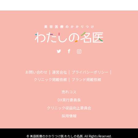
Twitter
Facebook
Instagram
お問い合わせ
運営会社
プライバシーポリシー
クリニック掲載依頼
ブランド掲載依頼
売れコス
DX実行委員長
クリニック収益向上委員会
採用情報
©
美容医療のかかりつけ医 わたしの名医
. All Rights Reserved.