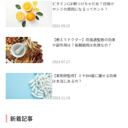
ビタミンCは朝つけちゃだめ？日焼け
やシミの原因になるってホント？
2021.09.22
【教えてドクター】防風通聖散の効果
や副作用は？長期服用は危険なの？
2023.07.27
【薬剤師監修】ミヤBM錠に痩せる効果
は本当にあるの？
2023.11.10
新着記事