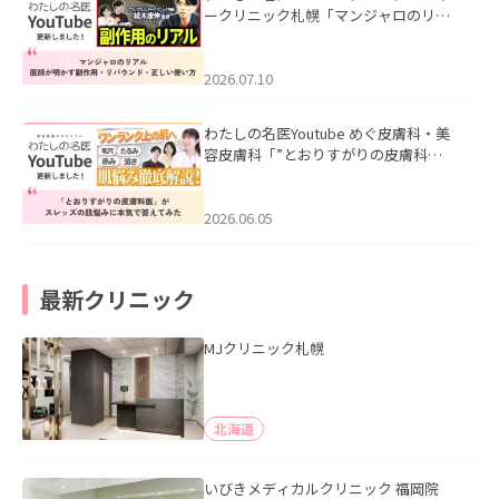
ークリニック札幌「マンジャロのリア
ル｜医師が明かす副作用・リバウン
ド・正しい使い方」を公開いたしまし
た。
2026.07.10
わたしの名医Youtube めぐ皮膚科・美
容皮膚科「”とおりすがりの皮膚科
医”がスレッズの肌悩みに本気で答えて
みた」を公開いたしました。
2026.06.05
最新クリニック
MJクリニック札幌
北海道
いびきメディカルクリニック 福岡院