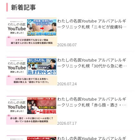
新着記事
わたしの名医Youtube アルバアレルギ
ークリニック札幌「ニキビが皮膚科で
も治らない理由｜繰り返す人が次に考
える治療を医師が解説」を公開いたし
ました。
2026.08.07
わたしの名医Youtube アルバアレルギ
ークリニック札幌「30代から急に老け
て見える男性へ｜医師が教える「最初
にやるべき3つ」」を公開いたしまし
た。
2026.07.24
わたしの名医Youtube アルバアレルギ
ークリニック札幌「赤ら顔・酒さ・ニ
キビ跡にVビームは効く？向いている赤
みを医師が徹底解説」を公開いたしま
した。
2026.07.17
わたしの名医Youtube アルバアレルギ