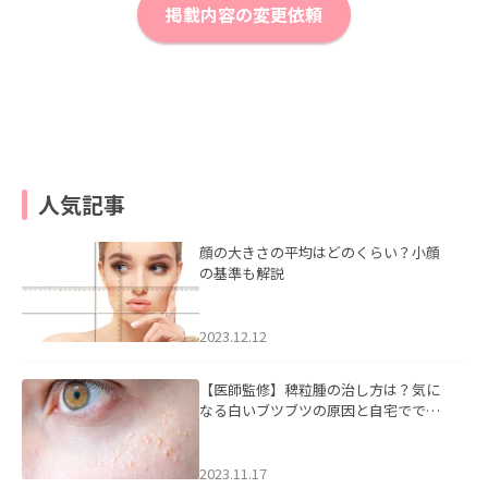
掲載内容の変更依頼
人気記事
顔の大きさの平均はどのくらい？小顔
の基準も解説
2023.12.12
【医師監修】稗粒腫の治し方は？気に
なる白いブツブツの原因と自宅ででき
るケアについて
2023.11.17