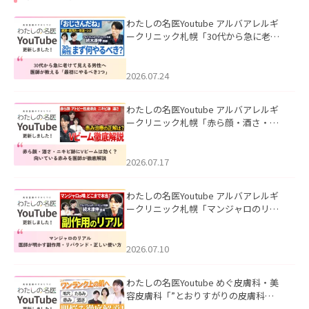
わたしの名医Youtube アルバアレルギ
ークリニック札幌「30代から急に老け
て見える男性へ｜医師が教える「最初
にやるべき3つ」」を公開いたしまし
た。
2026.07.24
わたしの名医Youtube アルバアレルギ
ークリニック札幌「赤ら顔・酒さ・ニ
キビ跡にVビームは効く？向いている赤
みを医師が徹底解説」を公開いたしま
した。
2026.07.17
わたしの名医Youtube アルバアレルギ
ークリニック札幌「マンジャロのリア
ル｜医師が明かす副作用・リバウン
ド・正しい使い方」を公開いたしまし
た。
2026.07.10
わたしの名医Youtube めぐ皮膚科・美
容皮膚科「”とおりすがりの皮膚科
医”がスレッズの肌悩みに本気で答えて