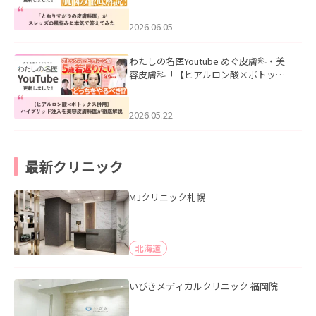
みた」を公開いたしました。
2026.06.05
わたしの名医Youtube めぐ皮膚科・美
容皮膚科「【ヒアルロン酸×ボトック
ス併用】ハイブリッド注入を美容皮膚
科医が徹底解説」を公開いたしまし
た。
2026.05.22
最新クリニック
MJクリニック札幌
北海道
いびきメディカルクリニック 福岡院