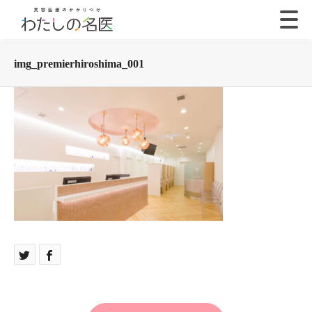
img_premierhiroshima_001