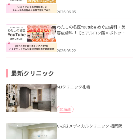
みた」を公開いたしました。
2026.06.05
わたしの名医Youtube めぐ皮膚科・美
容皮膚科「【ヒアルロン酸×ボトック
ス併用】ハイブリッド注入を美容皮膚
科医が徹底解説」を公開いたしまし
た。
2026.05.22
最新クリニック
MJクリニック札幌
北海道
いびきメディカルクリニック 福岡院