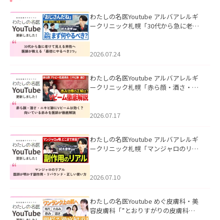
わたしの名医Youtube アルバアレルギ
ークリニック札幌「30代から急に老け
て見える男性へ｜医師が教える「最初
にやるべき3つ」」を公開いたしまし
た。
2026.07.24
わたしの名医Youtube アルバアレルギ
ークリニック札幌「赤ら顔・酒さ・ニ
キビ跡にVビームは効く？向いている赤
みを医師が徹底解説」を公開いたしま
した。
2026.07.17
わたしの名医Youtube アルバアレルギ
ークリニック札幌「マンジャロのリア
ル｜医師が明かす副作用・リバウン
ド・正しい使い方」を公開いたしまし
た。
2026.07.10
わたしの名医Youtube めぐ皮膚科・美
容皮膚科「”とおりすがりの皮膚科
医”がスレッズの肌悩みに本気で答えて