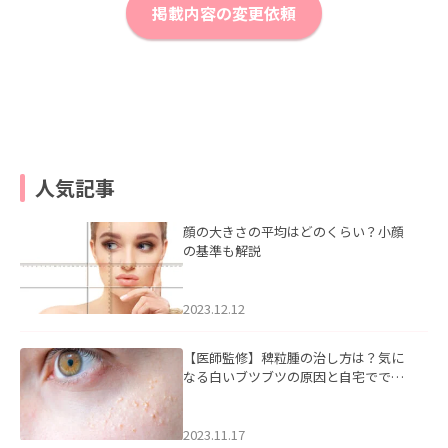
掲載内容の変更依頼
人気記事
顔の大きさの平均はどのくらい？小顔
の基準も解説
2023.12.12
【医師監修】稗粒腫の治し方は？気に
なる白いブツブツの原因と自宅ででき
るケアについて
2023.11.17