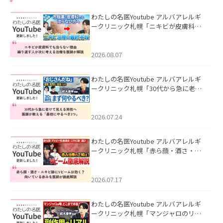
わたしの名医Youtube アルバアレルギ
ークリニック札幌「ニキビが皮膚科で
も治らない理由｜繰り返す人が次に考
える治療を医師が解説」を公開いたし
ました。
2026.08.07
わたしの名医Youtube アルバアレルギ
ークリニック札幌「30代から急に老け
て見える男性へ｜医師が教える「最初
にやるべき3つ」」を公開いたしまし
た。
2026.07.24
わたしの名医Youtube アルバアレルギ
ークリニック札幌「赤ら顔・酒さ・ニ
キビ跡にVビームは効く？向いている赤
みを医師が徹底解説」を公開いたしま
した。
2026.07.17
わたしの名医Youtube アルバアレルギ
ークリニック札幌「マンジャロのリア
ル｜医師が明かす副作用・リバウン