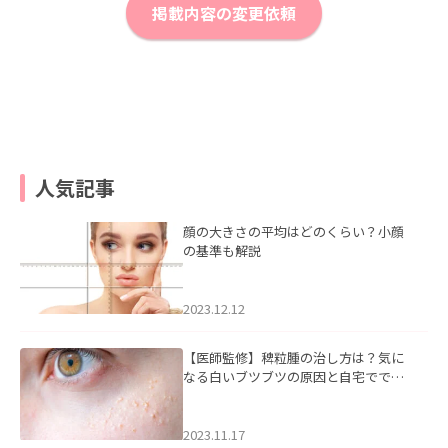
掲載内容の変更依頼
人気記事
顔の大きさの平均はどのくらい？小顔
の基準も解説
2023.12.12
【医師監修】稗粒腫の治し方は？気に
なる白いブツブツの原因と自宅ででき
るケアについて
2023.11.17