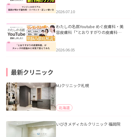
ド・正しい使い方」を公開いたしまし
た。
2026.07.10
わたしの名医Youtube めぐ皮膚科・美
容皮膚科「”とおりすがりの皮膚科
医”がスレッズの肌悩みに本気で答えて
みた」を公開いたしました。
2026.06.05
最新クリニック
MJクリニック札幌
北海道
いびきメディカルクリニック 福岡院