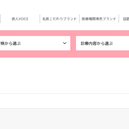
医人VOICE
名医こだわりブランド
医療機関専売ブランド
話
府県から選ぶ
診療内容から選ぶ