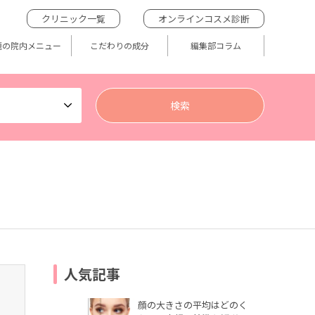
クリニック一覧
オンラインコスメ診断
題の院内メニュー
こだわりの成分
編集部コラム
人気記事
顔の大きさの平均はどのく