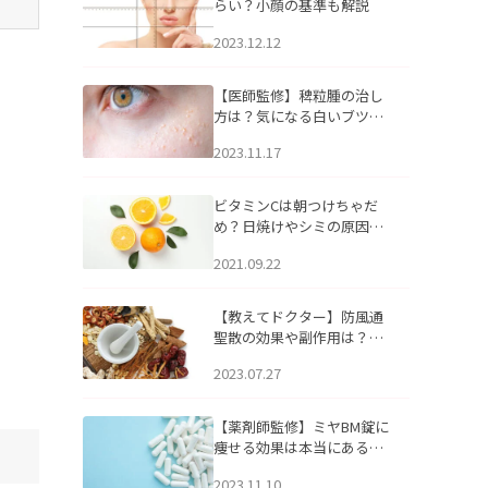
らい？小顔の基準も解説
2023.12.12
【医師監修】稗粒腫の治し
方は？気になる白いブツブ
ツの原因と自宅でできるケ
2023.11.17
アについて
ビタミンCは朝つけちゃだ
め？日焼けやシミの原因に
なるってホント？
2021.09.22
【教えてドクター】防風通
聖散の効果や副作用は？長
期服用は危険なの？
2023.07.27
【薬剤師監修】ミヤBM錠に
痩せる効果は本当にある
の？
2023.11.10