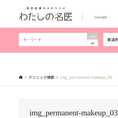
Concept
and
都道
or
クリニック検索
img_permanent-makeup_03
img_permanent-makeup_03