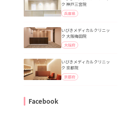
ク 神戸三宮院
兵庫県
いびきメディカルクリニッ
ク 大阪梅田院
大阪府
いびきメディカルクリニッ
ク 京都院
京都府
Facebook