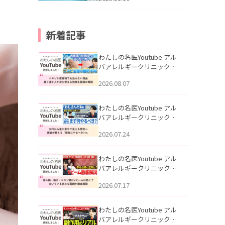
新着記事
わたしの名医Youtube アル
バアレルギークリニック札
幌「ニキビが皮膚科でも治
2026.08.07
らない理由｜繰り返す人が
次に考える治療を医師が解
説」を公開いたしました。
わたしの名医Youtube アル
バアレルギークリニック札
幌「30代から急に老けて見
2026.07.24
える男性へ｜医師が教える
「最初にやるべき3つ」」を
公開いたしました。
わたしの名医Youtube アル
バアレルギークリニック札
幌「赤ら顔・酒さ・ニキビ
2026.07.17
跡にVビームは効く？向いて
いる赤みを医師が徹底解
説」を公開いたしました。
わたしの名医Youtube アル
バアレルギークリニック札