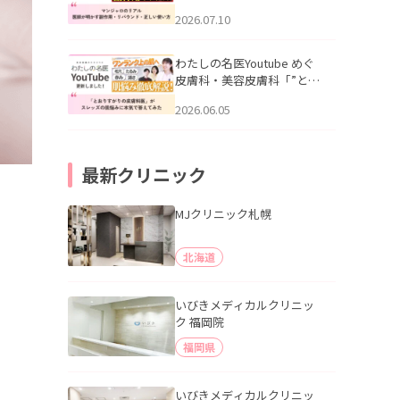
幌「マンジャロのリアル｜
2026.07.10
医師が明かす副作用・リバ
ウンド・正しい使い方」を
公開いたしました。
わたしの名医Youtube めぐ
皮膚科・美容皮膚科「”とお
りすがりの皮膚科医”がスレ
2026.06.05
ッズの肌悩みに本気で答え
てみた」を公開いたしまし
た。
最新クリニック
MJクリニック札幌
北海道
いびきメディカルクリニッ
ク 福岡院
福岡県
いびきメディカルクリニッ