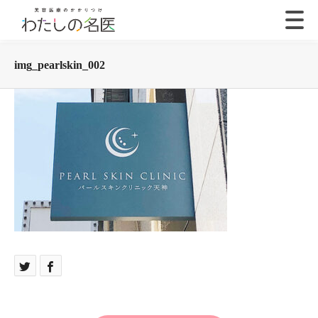
img_pearlskin_002