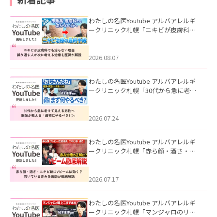
わたしの名医Youtube アルバアレルギ
ークリニック札幌「ニキビが皮膚科で
も治らない理由｜繰り返す人が次に考
える治療を医師が解説」を公開いたし
ました。
2026.08.07
わたしの名医Youtube アルバアレルギ
ークリニック札幌「30代から急に老け
て見える男性へ｜医師が教える「最初
にやるべき3つ」」を公開いたしまし
た。
2026.07.24
わたしの名医Youtube アルバアレルギ
ークリニック札幌「赤ら顔・酒さ・ニ
キビ跡にVビームは効く？向いている赤
みを医師が徹底解説」を公開いたしま
した。
2026.07.17
わたしの名医Youtube アルバアレルギ
ークリニック札幌「マンジャロのリア