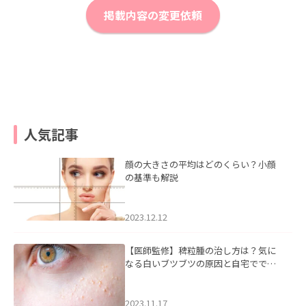
掲載内容の変更依頼
人気記事
顔の大きさの平均はどのくらい？小顔
の基準も解説
2023.12.12
【医師監修】稗粒腫の治し方は？気に
なる白いブツブツの原因と自宅ででき
るケアについて
2023.11.17