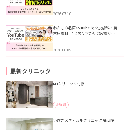
ル｜医師が明かす副作用・リバウン
ド・正しい使い方」を公開いたしまし
た。
2026.07.10
わたしの名医Youtube めぐ皮膚科・美
容皮膚科「”とおりすがりの皮膚科
医”がスレッズの肌悩みに本気で答えて
みた」を公開いたしました。
2026.06.05
最新クリニック
MJクリニック札幌
北海道
いびきメディカルクリニック 福岡院