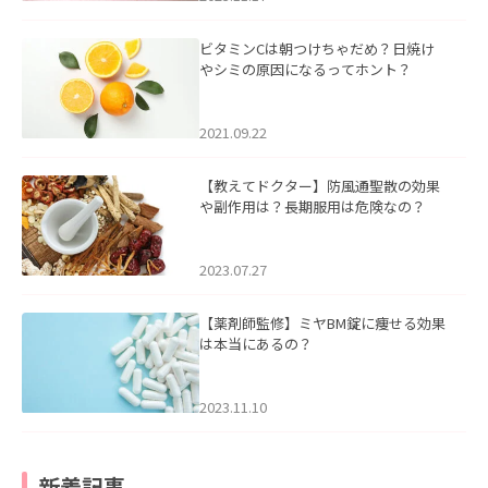
ビタミンCは朝つけちゃだめ？日焼け
やシミの原因になるってホント？
2021.09.22
【教えてドクター】防風通聖散の効果
や副作用は？長期服用は危険なの？
2023.07.27
【薬剤師監修】ミヤBM錠に痩せる効果
は本当にあるの？
2023.11.10
新着記事