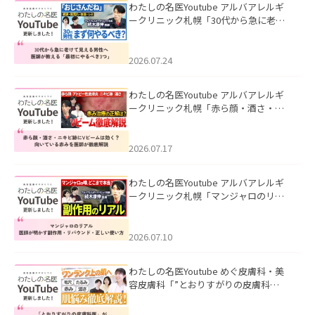
わたしの名医Youtube アルバアレルギ
ークリニック札幌「30代から急に老け
て見える男性へ｜医師が教える「最初
にやるべき3つ」」を公開いたしまし
た。
2026.07.24
わたしの名医Youtube アルバアレルギ
ークリニック札幌「赤ら顔・酒さ・ニ
キビ跡にVビームは効く？向いている赤
みを医師が徹底解説」を公開いたしま
した。
2026.07.17
わたしの名医Youtube アルバアレルギ
ークリニック札幌「マンジャロのリア
ル｜医師が明かす副作用・リバウン
ド・正しい使い方」を公開いたしまし
た。
2026.07.10
わたしの名医Youtube めぐ皮膚科・美
容皮膚科「”とおりすがりの皮膚科
医”がスレッズの肌悩みに本気で答えて
みた」を公開いたしました。