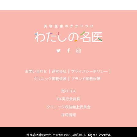
Twitter
Facebook
Instagram
お問い合わせ
運営会社
プライバシーポリシー
クリニック掲載依頼
ブランド掲載依頼
売れコス
DX実行委員長
クリニック収益向上委員会
採用情報
©
美容医療のかかりつけ医 わたしの名医
. All Rights Reserved.