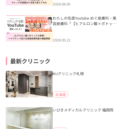
2026.06.05
わたしの名医Youtube めぐ皮膚科・美
容皮膚科「【ヒアルロン酸×ボトック
ス併用】ハイブリッド注入を美容皮膚
科医が徹底解説」を公開いたしまし
た。
2026.05.22
最新クリニック
MJクリニック札幌
北海道
いびきメディカルクリニック 福岡院