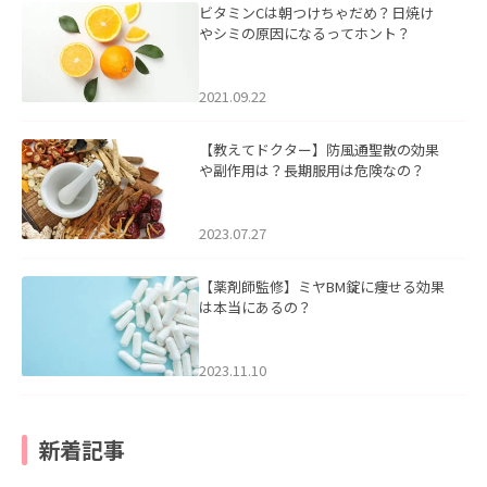
ビタミンCは朝つけちゃだめ？日焼け
やシミの原因になるってホント？
2021.09.22
【教えてドクター】防風通聖散の効果
や副作用は？長期服用は危険なの？
2023.07.27
【薬剤師監修】ミヤBM錠に痩せる効果
は本当にあるの？
2023.11.10
新着記事