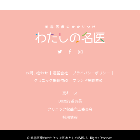
Twitter
Facebook
Instagram
お問い合わせ
運営会社
プライバシーポリシー
クリニック掲載依頼
ブランド掲載依頼
売れコス
DX実行委員長
クリニック収益向上委員会
採用情報
©
美容医療のかかりつけ医 わたしの名医
. All Rights Reserved.