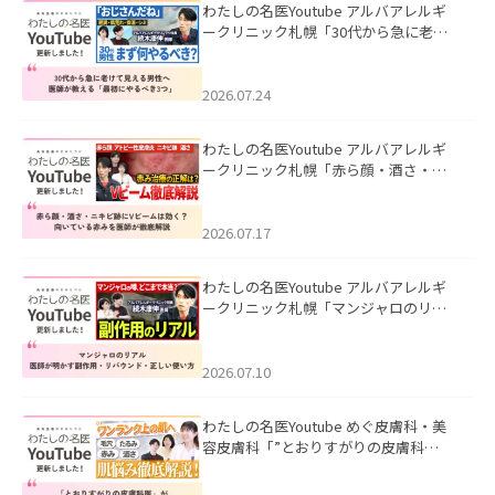
わたしの名医Youtube アルバアレルギ
ークリニック札幌「30代から急に老け
て見える男性へ｜医師が教える「最初
にやるべき3つ」」を公開いたしまし
た。
2026.07.24
わたしの名医Youtube アルバアレルギ
ークリニック札幌「赤ら顔・酒さ・ニ
キビ跡にVビームは効く？向いている赤
みを医師が徹底解説」を公開いたしま
した。
2026.07.17
わたしの名医Youtube アルバアレルギ
ークリニック札幌「マンジャロのリア
ル｜医師が明かす副作用・リバウン
ド・正しい使い方」を公開いたしまし
た。
2026.07.10
わたしの名医Youtube めぐ皮膚科・美
容皮膚科「”とおりすがりの皮膚科
医”がスレッズの肌悩みに本気で答えて
みた」を公開いたしました。