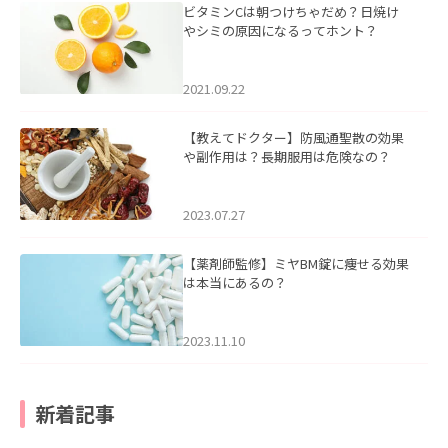
ビタミンCは朝つけちゃだめ？日焼け
やシミの原因になるってホント？
2021.09.22
【教えてドクター】防風通聖散の効果
や副作用は？長期服用は危険なの？
2023.07.27
【薬剤師監修】ミヤBM錠に痩せる効果
は本当にあるの？
2023.11.10
新着記事