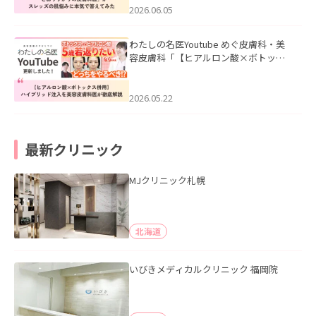
2026.06.05
わたしの名医Youtube めぐ皮膚科・美
容皮膚科「【ヒアルロン酸×ボトック
ス併用】ハイブリッド注入を美容皮膚
科医が徹底解説」を公開いたしまし
た。
2026.05.22
最新クリニック
MJクリニック札幌
北海道
いびきメディカルクリニック 福岡院