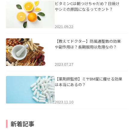
ビタミンCは朝つけちゃだめ？日焼け
やシミの原因になるってホント？
2021.09.22
【教えてドクター】防風通聖散の効果
や副作用は？長期服用は危険なの？
2023.07.27
【薬剤師監修】ミヤBM錠に痩せる効果
は本当にあるの？
2023.11.10
新着記事