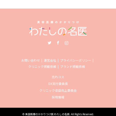
Twitter
Facebook
Instagram
お問い合わせ
運営会社
プライバシーポリシー
クリニック掲載依頼
ブランド掲載依頼
売れコス
DX実行委員長
クリニック収益向上委員会
採用情報
©
美容医療のかかりつけ医 わたしの名医
. All Rights Reserved.