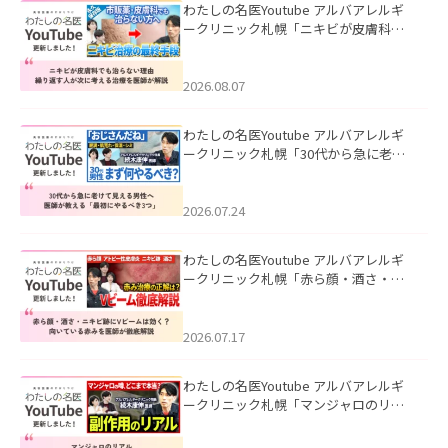
わたしの名医Youtube アルバアレルギ
ークリニック札幌「ニキビが皮膚科で
も治らない理由｜繰り返す人が次に考
える治療を医師が解説」を公開いたし
ました。
2026.08.07
わたしの名医Youtube アルバアレルギ
ークリニック札幌「30代から急に老け
て見える男性へ｜医師が教える「最初
にやるべき3つ」」を公開いたしまし
た。
2026.07.24
わたしの名医Youtube アルバアレルギ
ークリニック札幌「赤ら顔・酒さ・ニ
キビ跡にVビームは効く？向いている赤
みを医師が徹底解説」を公開いたしま
した。
2026.07.17
わたしの名医Youtube アルバアレルギ
ークリニック札幌「マンジャロのリア
ル｜医師が明かす副作用・リバウン
ド・正しい使い方」を公開いたしまし