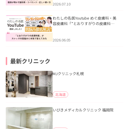
た。
2026.07.10
わたしの名医Youtube めぐ皮膚科・美
容皮膚科「”とおりすがりの皮膚科
医”がスレッズの肌悩みに本気で答えて
みた」を公開いたしました。
2026.06.05
最新クリニック
MJクリニック札幌
北海道
いびきメディカルクリニック 福岡院