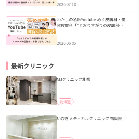
た。
2026.07.10
わたしの名医Youtube めぐ皮膚科・美
容皮膚科「”とおりすがりの皮膚科
医”がスレッズの肌悩みに本気で答えて
みた」を公開いたしました。
2026.06.05
最新クリニック
MJクリニック札幌
北海道
いびきメディカルクリニック 福岡院