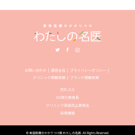
Twitter
Facebook
Instagram
お問い合わせ
運営会社
プライバシーポリシー
クリニック掲載依頼
ブランド掲載依頼
売れコス
DX実行委員長
クリニック収益向上委員会
採用情報
©
美容医療のかかりつけ医 わたしの名医
. All Rights Reserved.