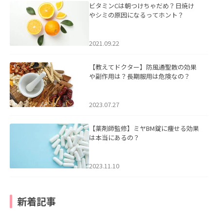
ビタミンCは朝つけちゃだめ？日焼け
やシミの原因になるってホント？
2021.09.22
【教えてドクター】防風通聖散の効果
や副作用は？長期服用は危険なの？
2023.07.27
【薬剤師監修】ミヤBM錠に痩せる効果
は本当にあるの？
2023.11.10
新着記事