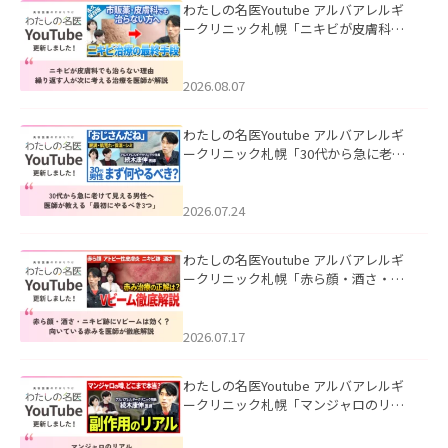
わたしの名医Youtube アルバアレルギ
ークリニック札幌「ニキビが皮膚科で
も治らない理由｜繰り返す人が次に考
える治療を医師が解説」を公開いたし
ました。
2026.08.07
わたしの名医Youtube アルバアレルギ
ークリニック札幌「30代から急に老け
て見える男性へ｜医師が教える「最初
にやるべき3つ」」を公開いたしまし
た。
2026.07.24
わたしの名医Youtube アルバアレルギ
ークリニック札幌「赤ら顔・酒さ・ニ
キビ跡にVビームは効く？向いている赤
みを医師が徹底解説」を公開いたしま
した。
2026.07.17
わたしの名医Youtube アルバアレルギ
ークリニック札幌「マンジャロのリア
ル｜医師が明かす副作用・リバウン
ド・正しい使い方」を公開いたしまし