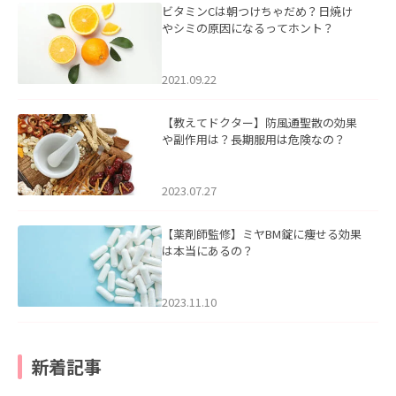
ビタミンCは朝つけちゃだめ？日焼け
やシミの原因になるってホント？
2021.09.22
【教えてドクター】防風通聖散の効果
や副作用は？長期服用は危険なの？
2023.07.27
【薬剤師監修】ミヤBM錠に痩せる効果
は本当にあるの？
2023.11.10
新着記事