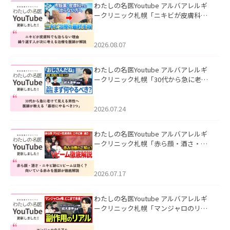
わたしの名医Youtube アルバアレルギ
ークリニック札幌「ニキビが皮膚科で
も治らない理由｜繰り返す人が次に考
える治療を医師が解説」を公開いたし
ました。
2026.08.07
わたしの名医Youtube アルバアレルギ
ークリニック札幌「30代から急に老け
て見える男性へ｜医師が教える「最初
にやるべき3つ」」を公開いたしまし
た。
2026.07.24
わたしの名医Youtube アルバアレルギ
ークリニック札幌「赤ら顔・酒さ・ニ
キビ跡にVビームは効く？向いている赤
みを医師が徹底解説」を公開いたしま
した。
2026.07.17
わたしの名医Youtube アルバアレルギ
ークリニック札幌「マンジャロのリア
ル｜医師が明かす副作用・リバウン
ド・正しい使い方」を公開いたしまし