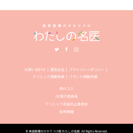
Twitter
Facebook
Instagram
お問い合わせ
運営会社
プライバシーポリシー
クリニック掲載依頼
ブランド掲載依頼
売れコス
DX実行委員長
クリニック収益向上委員会
採用情報
©
美容医療のかかりつけ医 わたしの名医
. All Rights Reserved.