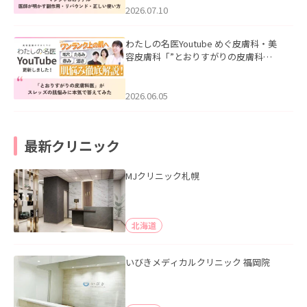
た。
2026.07.10
わたしの名医Youtube めぐ皮膚科・美
容皮膚科「”とおりすがりの皮膚科
医”がスレッズの肌悩みに本気で答えて
みた」を公開いたしました。
2026.06.05
最新クリニック
MJクリニック札幌
北海道
いびきメディカルクリニック 福岡院