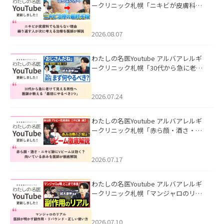
ークリニック札幌「ニキビが皮膚科で
も治らない理由｜繰り返す人が次に考
える治療を医師が解説」を公開いたし
ました。
2026.08.07
わたしの名医Youtube アルバアレルギ
ークリニック札幌「30代から急に老け
て見える男性へ｜医師が教える「最初
にやるべき3つ」」を公開いたしまし
た。
2026.07.24
わたしの名医Youtube アルバアレルギ
ークリニック札幌「赤ら顔・酒さ・ニ
キビ跡にVビームは効く？向いている赤
みを医師が徹底解説」を公開いたしま
した。
2026.07.17
わたしの名医Youtube アルバアレルギ
ークリニック札幌「マンジャロのリア
ル｜医師が明かす副作用・リバウン
ド・正しい使い方」を公開いたしまし
た。
2026.07.10