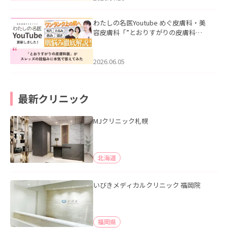
わたしの名医Youtube めぐ皮膚科・美
容皮膚科「”とおりすがりの皮膚科
医”がスレッズの肌悩みに本気で答えて
みた」を公開いたしました。
2026.06.05
最新クリニック
MJクリニック札幌
北海道
いびきメディカルクリニック 福岡院
福岡県