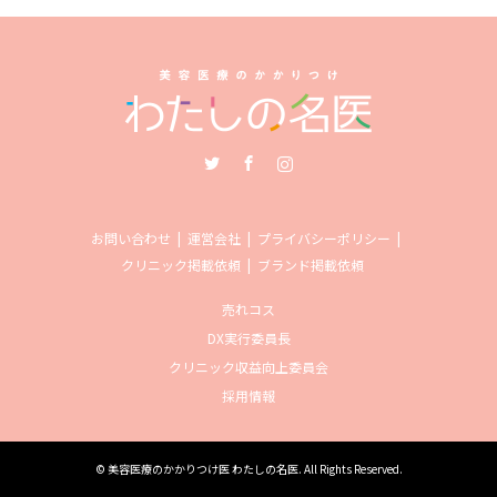
Twitter
Facebook
Instagram
お問い合わせ
運営会社
プライバシーポリシー
クリニック掲載依頼
ブランド掲載依頼
売れコス
DX実行委員長
クリニック収益向上委員会
採用情報
©
美容医療のかかりつけ医 わたしの名医
. All Rights Reserved.