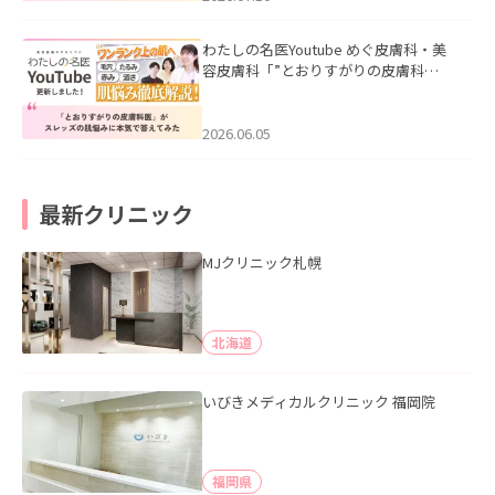
わたしの名医Youtube めぐ皮膚科・美
容皮膚科「”とおりすがりの皮膚科
医”がスレッズの肌悩みに本気で答えて
みた」を公開いたしました。
2026.06.05
最新クリニック
MJクリニック札幌
北海道
いびきメディカルクリニック 福岡院
福岡県