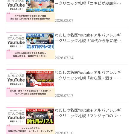
ークリニック札幌「ニキビが皮膚科で
も治らない理由｜繰り返す人が次に考
える治療を医師が解説」を公開いたし
ました。
2026.08.07
わたしの名医Youtube アルバアレルギ
ークリニック札幌「30代から急に老け
て見える男性へ｜医師が教える「最初
にやるべき3つ」」を公開いたしまし
た。
2026.07.24
わたしの名医Youtube アルバアレルギ
ークリニック札幌「赤ら顔・酒さ・ニ
キビ跡にVビームは効く？向いている赤
みを医師が徹底解説」を公開いたしま
した。
2026.07.17
わたしの名医Youtube アルバアレルギ
ークリニック札幌「マンジャロのリア
ル｜医師が明かす副作用・リバウン
ド・正しい使い方」を公開いたしまし
た。
2026.07.10