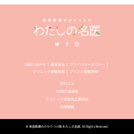
Twitter
Facebook
Instagram
お問い合わせ
運営会社
プライバシーポリシー
クリニック掲載依頼
ブランド掲載依頼
売れコス
DX実行委員長
クリニック収益向上委員会
採用情報
©
美容医療のかかりつけ医 わたしの名医
. All Rights Reserved.